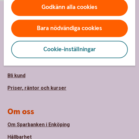
Godkänn alla cookies
Sidfot
Hitta snabbt
Bara nödvändiga cookies
Kundservice
Cookie-inställningar
Spärrhjälp 08-411 10 11
Hitta bankkontor
Bli kund
Priser, räntor och kurser
Om oss
Om Sparbanken i Enköping
Hållbarhet