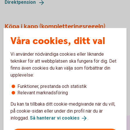
Direktpension
Köpa i kapp (kompletteringsregeln)
Våra cookies, ditt val
Extrainsättning till pension för att möjliggöra tidigare
pensionering eller förstärkt pension.
Vi använder nödvändiga cookies eller liknande
Köpa i
kapp
tekniker för att webbplatsen ska fungera för dig. Det
finns även cookies du kan välja som förbättrar din
upplevelse:
Funktioner, prestanda och statistik
Relevant marknadsföring
Du kan ta tillbaka ditt cookie-medgivande när du vill,
på cookie-sidan eller under din profil när du är
inloggad.
Så hanterar vi
cookies
.