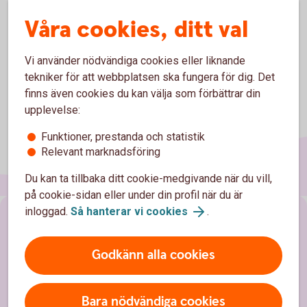
Våra cookies, ditt val
Vi använder nödvändiga cookies eller liknande
tekniker för att webbplatsen ska fungera för dig. Det
finns även cookies du kan välja som förbättrar din
upplevelse:
Funktioner, prestanda och statistik
Relevant marknadsföring
Du kan ta tillbaka ditt cookie-medgivande när du vill,
på cookie-sidan eller under din profil när du är
inloggad.
Så hanterar vi cookies
.
Sidfot
Hitta snabbt
Godkänn alla cookies
Kundservice
Spärrhjälp 08-411 10 11
Bara nödvändiga cookies