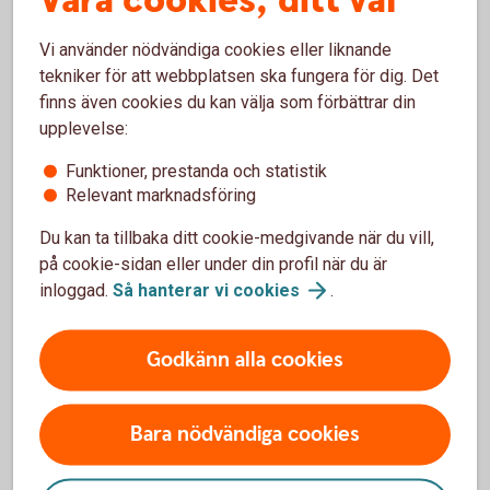
Våra cookies, ditt val
Vi använder nödvändiga cookies eller liknande
tekniker för att webbplatsen ska fungera för dig. Det
finns även cookies du kan välja som förbättrar din
upplevelse:
"Vi vill skapa möjlighet för kunderna
att göra hållbara val"
Funktioner, prestanda och statistik
Relevant marknadsföring
Inom banken jobbar vi med ekologisk social och
Du kan ta tillbaka ditt cookie-medgivande när du vill,
ekonomisk hållbarhet. Emelie, hållbarhetsansvarig i
på cookie-sidan eller under din profil när du är
Sparbanken i Enköping berättar bland annat om vilka
inloggad.
Så hanterar vi
cookies
.
konkreta åtgärder banken vidtagit för att främja
hållbarhet och hur du som kund kan bidra till
hållbarhetsmålen.
Godkänn alla cookies
Så här jobbar Sparbanken med
hållbarhet
Bara nödvändiga cookies