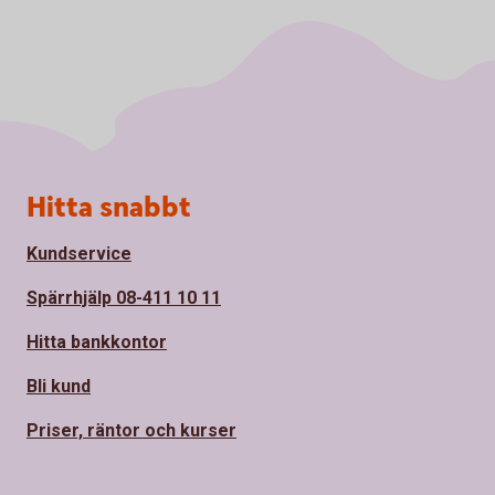
Sidfot
Hitta snabbt
Kundservice
Spärrhjälp 08-411 10 11
Hitta bankkontor
Bli kund
Priser, räntor och kurser