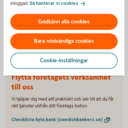
eget?
inloggad.
Så hanterar vi
cookies
.
Att starta eget företag kan kännas både roligt och
svårt. Vilken typ av företag vill du starta? Hur gör
Godkänn alla cookies
man en affärsplan?
Checklista starta
eget
Bara nödvändiga cookies
Cookie-inställningar
Flytta företagets verksamhet
till oss
Vi hjälper dig med allt praktiskt och ser till att du får
rätt tjänster utifrån ditt företags behov.
Checklista byta bank
(swedishbankers.se)