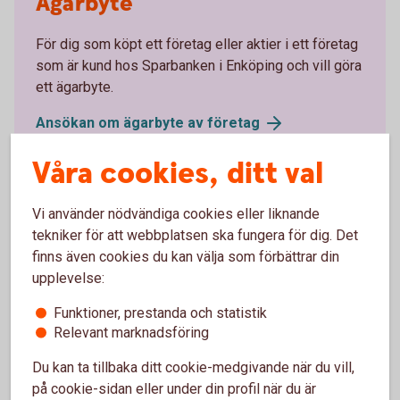
Ägarbyte
För dig som köpt ett företag eller aktier i ett företag
som är kund hos Sparbanken i Enköping och vill göra
ett ägarbyte.
Ansökan om ägarbyte av
företag
Våra cookies, ditt val
Vi använder nödvändiga cookies eller liknande
tekniker för att webbplatsen ska fungera för dig. Det
finns även cookies du kan välja som förbättrar din
Tjänster för dig som är
upplevelse:
företagskund
Funktioner, prestanda och statistik
Relevant marknadsföring
Funderar du på att starta
Du kan ta tillbaka ditt cookie-medgivande när du vill,
på cookie-sidan eller under din profil när du är