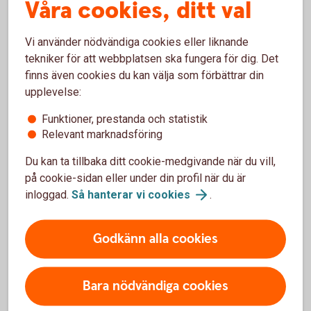
Våra cookies, ditt val
Få kontroll och snabb överblick i app och
Vi använder nödvändiga cookies eller liknande
internetbank
tekniker för att webbplatsen ska fungera för dig. Det
Tydlig översikt på faktura eller e-faktura.
finns även cookies du kan välja som förbättrar din
Smidig betalning med mobil eller smartklocka.
upplevelse:
Betalkort
Företag
Funktioner, prestanda och statistik
Relevant marknadsföring
Du kan ta tillbaka ditt cookie-medgivande när du vill,
på cookie-sidan eller under din profil när du är
inloggad.
Så hanterar vi
cookies
.
Har du redan ett företagskort?
Spärra ditt kort
Godkänn alla cookies
Ring oss direkt och spärra ditt kort – vi har öppet varje dag,
dygnet runt.
Bara nödvändiga cookies