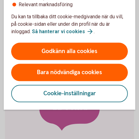
Relevant marknadsföring
* Skatteberäkningen är förenklad och utgår från
att sparbeloppet varit detsamma under hela
Du kan ta tillbaka ditt cookie-medgivande när du vill,
året. Gäller totalt kapitalunderlag.
på cookie-sidan eller under din profil när du är
inloggad.
Så hanterar vi
cookies
.
– Har du ett vanligt privat sparande. Ett månadssparande till
pension, barn eller buffert är chansen ganska god att du
Godkänn alla cookies
tillhör dem som gynnas, säger han.
Bara nödvändiga cookies
Cookie-inställningar
Bli en vinnare
du också