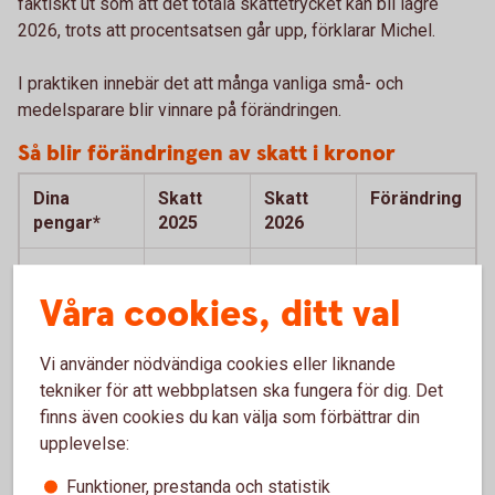
faktiskt ut som att det totala skattetrycket kan bli lägre
2026, trots att procentsatsen går upp, förklarar Michel.
I praktiken innebär det att många vanliga små- och
medelsparare blir vinnare på förändringen.
Så blir förändringen av skatt i kronor
Dina
Skatt
Skatt
Förändring
pengar*
2025
2026
50 000 kr
0 kr
0 kr
0 kr
Våra cookies, ditt val
150 000 kr
0 kr
0 kr
0 kr
Vi använder nödvändiga cookies eller liknande
300 000 kr
1 332 kr
0 kr
- 1 332 kr
tekniker för att webbplatsen ska fungera för dig. Det
finns även cookies du kan välja som förbättrar din
1 000 000 kr
7 548 kr
7 455 kr
- 93 kr
upplevelse:
3 000 000 kr
25 308 kr
28 755 kr
+ 3 447 kr
Funktioner, prestanda och statistik