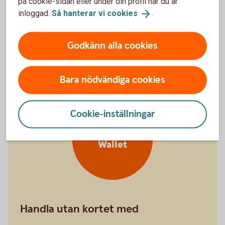
på cookie-sidan eller under din profil när du är
inloggad.
Så hanterar vi
cookies
.
Kan ha glömt kortet hemma
Stänga kort
tillfälligt
Godkänn alla cookies
Bara nödvändiga cookies
Cookie-inställningar
Digital plånbok
Wallet
Handla utan kortet med