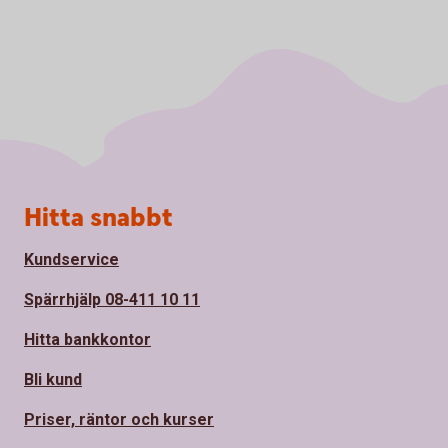
Sidfot
Hitta snabbt
Kundservice
Spärrhjälp 08-411 10 11
Hitta bankkontor
Bli kund
Priser, räntor och kurser