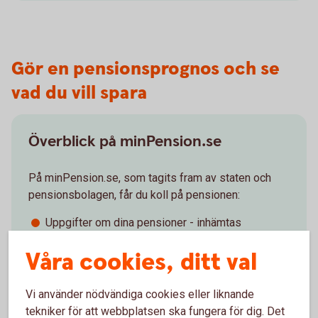
Gör en pensionsprognos och se
vad du vill spara
Överblick på minPension.se
På minPension.se, som tagits fram av staten och
pensionsbolagen, får du koll på pensionen:
Uppgifter om dina pensioner - inhämtas
automatiskt när du registrerar dig.
Våra cookies, ditt val
Tjänsten – snabb, enkel, oberoende och
kostnadsfri.
Gör en pensionsprognos – se vad du förväntas
Vi använder nödvändiga cookies eller liknande
få i pension.
tekniker för att webbplatsen ska fungera för dig. Det