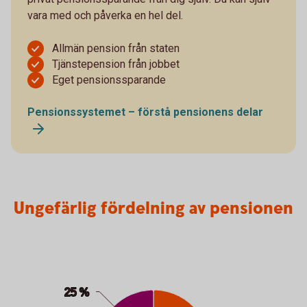
vara med och påverka en hel del.
Allmän pension från staten
Tjänstepension från jobbet
Eget pensionssparande
Pensionssystemet – förstå pensionens delar
Ungefärlig fördelning av pensionen
Ungefärlig fördelning av pensionen
Pie chart with 3 slices.
25 %
25 %