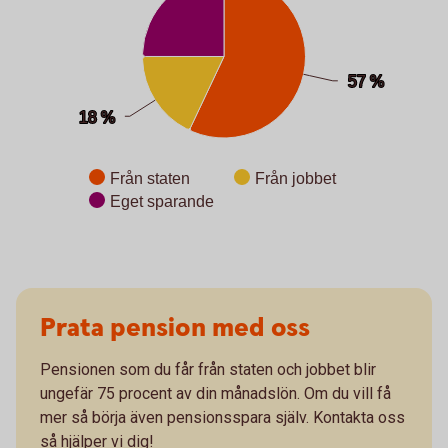
57 %
57 %
18 %
18 %
Från staten
Från jobbet
Eget sparande
End of interactive chart.
Prata pension med oss
Pensionen som du får från staten och jobbet blir
ungefär 75 procent av din månadslön. Om du vill få
mer så börja även pensionsspara själv. Kontakta oss
så hjälper vi dig!