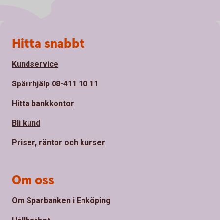
Sidfot
Hitta snabbt
Kundservice
Spärrhjälp 08-411 10 11
Hitta bankkontor
Bli kund
Priser, räntor och kurser
Om oss
Om Sparbanken i Enköping