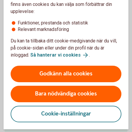
finns även cookies du kan välja som förbättrar din
Kolla in pensionen på minPension.se
upplevelse:
Funktioner, prestanda och statistik
Relevant marknadsföring
Du kan ta tillbaka ditt cookie-medgivande när du vill,
Hur mycket behöver du spara?
på cookie-sidan eller under din profil när du är
inloggad.
Så hanterar vi cookies
.
Flera saker påverkar hur mycket du ska
pensionsspara:
Godkänn alla cookies
När du vill gå i pension.
Hur mycket du tjänar idag.
Om du jobbar heltid eller deltid.
Bara nödvändiga cookies
Om du har tjänstepension eller inte.
Hur mycket du vill ha ut i månaden som
pensionär.
Cookie-inställningar
Tips för ett privat pensionssparande