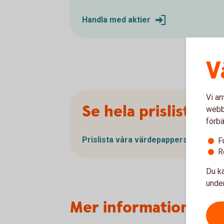
Handla med aktier
V
Vi an
Se hela prislistan
webbp
förbä
Prislista våra värdepapperstjänster
F
R
Du ka
under
Mer information