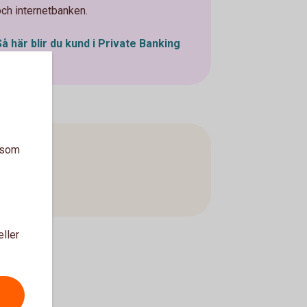
och internetbanken.
Så här blir du kund i Private Banking
a som
eller