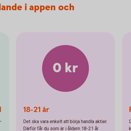
dande i appen och
0 kr
d
18-21 år
–
Det ska vara enkelt att börja handla aktier.
Därför får du som är i åldern 18-21 år