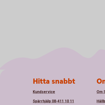
Sidfot
Hitta snabbt
Om
Kundservice
Om S
Spärrhjälp 08-411 10 11
Håll