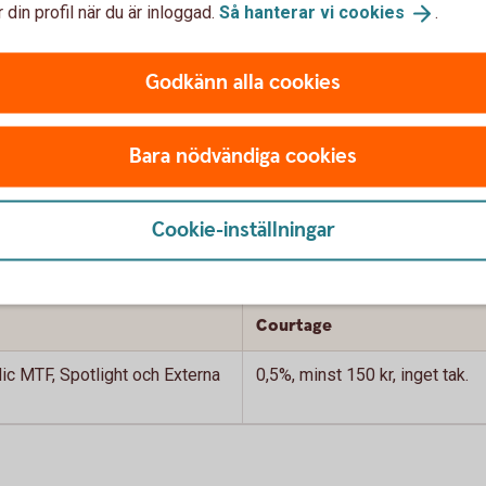
 din profil när du är inloggad.
Så hanterar vi
cookies
.
år andra courtage och avgifter. Se "Optioner
Godkänn alla cookies
aka
Bara nödvändiga cookies
ller personlig mäklare
Cookie-inställningar
Courtage
ic MTF, Spotlight och Externa
0,5%, minst 150 kr, inget tak.