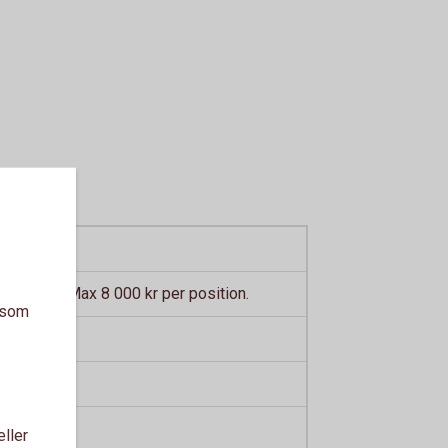
idbeloppet
 kontrakt. Max 8 000 kr per position.
a som
vidbeloppet
eller