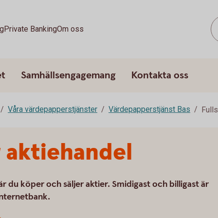
g
Private Banking
Om oss
et
Samhällsengagemang
Kontakta oss
Våra värdepapperstjänster
Värdepapperstjänst Bas
Full
 aktiehandel
r du köper och säljer aktier. Smidigast och billigast är
 internetbank.