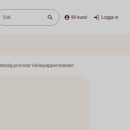
Sök
Bli kund
Logga in
ständig prislista Värdepappershandel