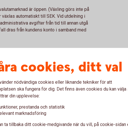
 valutamarknad är öppen. (Växling görs inte på
 växlas automatiskt till SEK. Vid utdelning i
dministrativa avgifter från tid till annan utgå
å fall dras från kundens konto i samband med
åra cookies, ditt val
Minst 59 kr eller 1,3% av likv
vänder nödvändiga cookies eller liknande tekniker för att
0,75% (min 1 kr, max 14 kr) per
latsen ska fungera för dig. Det finns även cookies du kan välj
ttrar din upplevelse:
Minst 150 kr eller 0,5% av lik
unktioner, prestanda och statistik
3,50 kr per kontrakt
elevant marknadsföring
3,50 kr per kontrakt
n ta tillbaka ditt cookie-medgivande när du vill, på cookie-sidan 