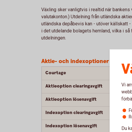
Växling sker vanligtvis i realtid när bankens
valutakonton.) Utdelning från utländska aktier
utländska depåbevis kan - utöver källskatt - a
i det utdelande bolagets hemland, vilka i s
utdelningen.
Aktie- och indexoptioner
1
V
Courtage
Vi an
Aktieoption clearingavgift
webbp
förbä
Aktieoption lösenavgift
F
Indexoption clearingavgift
R
Indexoption lösenavgift
Du ka