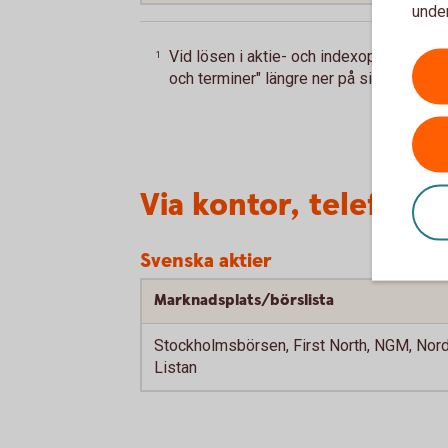
under
Vid lösen i aktie- och indexoptioner utg
1
och terminer" längre ner på sidan.
Tillb
Via kontor, telefon e
Svenska aktier
Marknadsplats/börslista
Stockholmsbörsen, First North, NGM, Nord
Listan