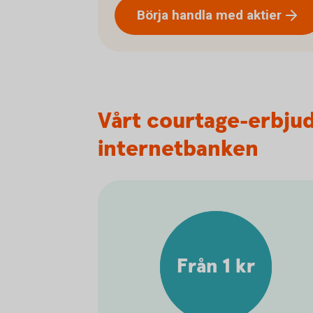
Börja handla med
aktier
Vårt courtage-erbju
internetbanken
Från 1 kr