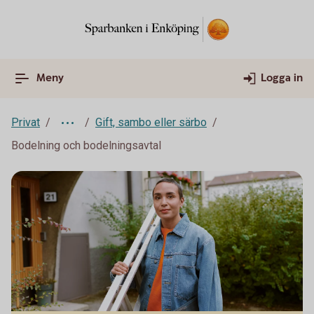
Meny
Logga in
Privat
Gift, sambo eller särbo
Bodelning och bodelningsavtal