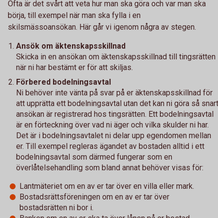
Ofta är det svårt att veta hur man ska göra och var man ska
börja, till exempel när man ska fylla i en
skilsmässoansökan. Här går vi igenom några av stegen.
Ansök om äktenskapsskillnad
Skicka in en ansökan om äktenskapsskillnad till tingsrätten
när ni har bestämt er för att skiljas.
Förbered bodelningsavtal
Ni behöver inte vänta på svar på er äktenskapsskillnad för
att upprätta ett bodelningsavtal utan det kan ni göra så snar
ansökan är registrerad hos tingsrätten. Ett bodelningsavtal
är en förteckning över vad ni äger och vilka skulder ni har.
Det är i bodelningsavtalet ni delar upp egendomen mellan
er. Till exempel regleras ägandet av bostaden alltid i ett
bodelningsavtal som därmed fungerar som en
överlåtelsehandling som bland annat behöver visas för:
Lantmäteriet om en av er tar över en villa eller mark.
Bostadsrättsföreningen om en av er tar över
bostadsrätten ni bor i.