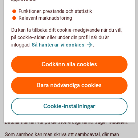
Funktioner, prestanda och statistik
Om bodelningen gäller ett samboförhållande är det den dag
Relevant marknadsföring
som samboförhållandet upphörde.
Du kan ta tillbaka ditt cookie-medgivande när du vill,
Som sambo har man enbart rätt till hälften av det
på cookie-sidan eller under din profil när du är
sammanlagda nettovärdet av bostad och bohag som
inloggad.
Så hanterar vi
cookies
.
införskaffats för gemensamt bruk, alltså inte till det som
var och en fått eller köpt för eget bruk, säger Madelén.
Godkänn alla cookies
Det betyder att om den ena parten har flyttat in hos den
andra för att bli sambo, så har man inte rätt till del i
bostaden vid en separation. För bohag, som till exempel
Bara nödvändiga cookies
möbler, gäller att det som införskaffats för att användas
gemensamt delas lika vid en separation.
Cookie-inställningar
– Det spelar ingen roll om den ena parten har betalat mer än
den andra, det delas ändå lika. Därför är det bra om man
betalar hälften var på de större utgifterna, säger Madelén.
Som sambos kan man skriva ett samboavtal, där man