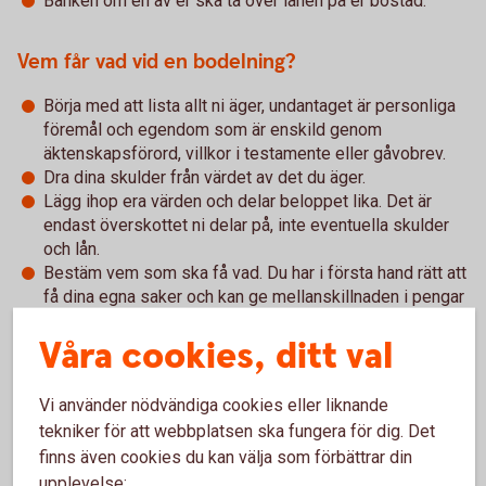
Banken om en av er ska ta över lånen på er bostad.
Vem får vad vid en bodelning?
Börja med att lista allt ni äger, undantaget är personliga
föremål och egendom som är enskild genom
äktenskapsförord, villkor i testamente eller gåvobrev.
Dra dina skulder från värdet av det du äger.
Lägg ihop era värden och delar beloppet lika. Det är
endast överskottet ni delar på, inte eventuella skulder
och lån.
Bestäm vem som ska få vad. Du har i första hand rätt att
få dina egna saker och kan ge mellanskillnaden i pengar
till den andre. Om du ska överta en bostad måste du
Våra cookies, ditt val
ofta även överta de bolån som finns. Det är viktigt att
banken godkänt att du tar över lånen innan
bodelningsavtalet skrivs på.
Vi använder nödvändiga cookies eller liknande
Skriv under bodelningsavtalet.
tekniker för att webbplatsen ska fungera för dig. Det
finns även cookies du kan välja som förbättrar din
Bodelning separation - om ni är sambos
upplevelse: