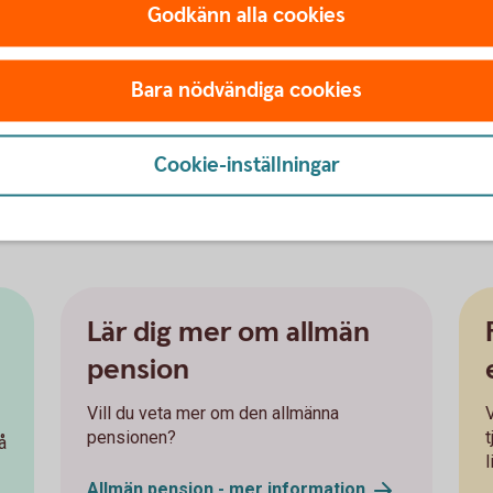
nsionär.
Godkänn alla cookies
ort ett aktivt val placeras din premiepension
Bara nödvändiga cookies
 pensionssparande
för att nå din
g att få koll på läget. Att förstå ditt orange
Cookie-inställningar
och möjligheten att påverka din pension i tid.
n
www.pensionsmyndigheten.
se
n
Lär dig mer om allmän
pension
Vill du veta mer om den allmänna
V
pensionen?
å
l
Allmän pension - mer
information