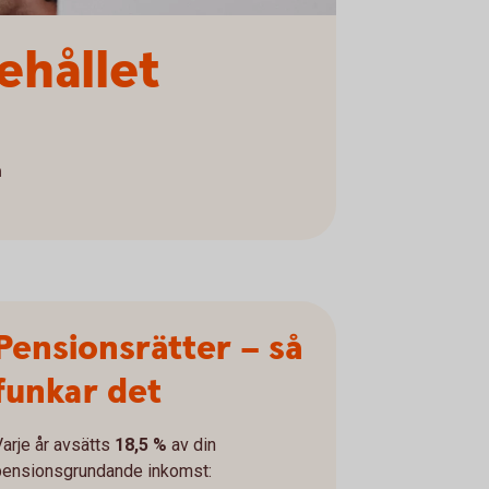
ehållet
a
Pensionsrätter – så
funkar det
Varje år avsätts
18,5 %
av din
pensionsgrundande inkomst: