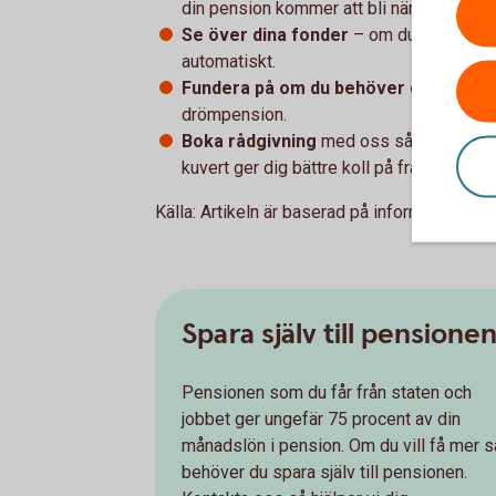
din pension kommer att bli när du blir pe
Se över dina fonder
– om du inte har gj
automatiskt.
Fundera på om du behöver ett extra
drömpension.
Boka rådgivning
med oss så hjälper vi di
kuvert ger dig bättre koll på framtiden – 
Källa: Artikeln är baserad på information frå
Spara själv till pensione
Pensionen som du får från staten och
jobbet ger ungefär 75 procent av din
månadslön i pension. Om du vill få mer s
behöver du spara själv till pensionen.