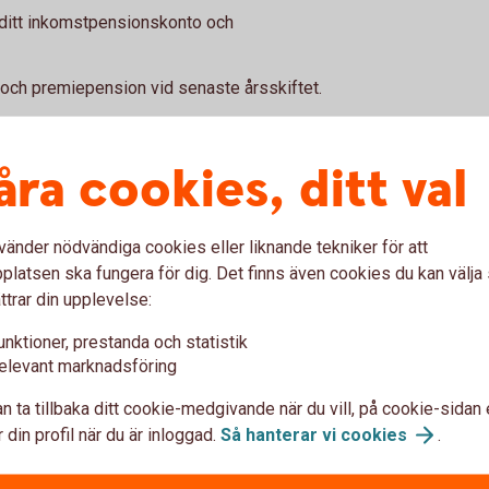
 ditt inkomstpensionskonto och
ch premiepension vid senaste årsskiftet.
änade in till din pension baserat på din
åra cookies, ditt val
on -
Om någon avlider innan pensionen är
 pensionssparare.
vänder nödvändiga cookies eller liknande tekniker för att
vgifter som tas ut för att hantera din pension
latsen ska fungera för dig. Det finns även cookies du kan välj
ttrar din upplevelse:
pension har ökat eller minskat i värde under
unktioner, prestanda och statistik
elevant marknadsföring
n ta tillbaka ditt cookie-medgivande när du vill, på cookie-sidan 
 din profil när du är inloggad.
Så hanterar vi
cookies
.
hemsida
för en detaljerad prognos på hur står