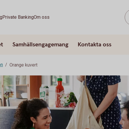
g
Private Banking
Om oss
et
Samhällsengagemang
Kontakta oss
on
Orange kuvert