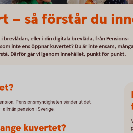
t – så förstår du inn
 brevlådan, eller i din digitala brevlåda, från Pensions­
 som inte ens öppnar kuvertet? Du är inte ensam, mång
rstå. Därför går vi igenom innehållet, punkt för punkt.
et?
pension. Pensionsmyndigheten sänder ut det,
 ut – allmän pension i Sverige.
range kuvertet?