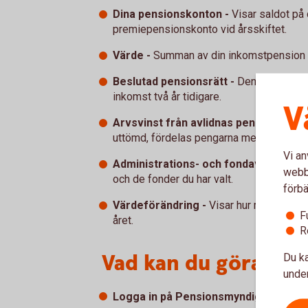
Dina pensionskonton -
Visar saldot på
premiepensionskonto vid årsskiftet.
Värde -
Summan av din inkomstpension o
Beslutad pensionsrätt -
Den summa du tj
inkomst två år tidigare.
V
Arvsvinst från avlidnas pensionskont
uttömd, fördelas pengarna mellan övriga
Vi an
Administrations- och fondavgifter -
A
webbp
och de fonder du har valt.
förbä
Värdeförändring -
Visar hur mycket din 
F
året.
R
Vad kan du göra nu?
Du ka
under
Logga in på Pensionsmyndighetens 