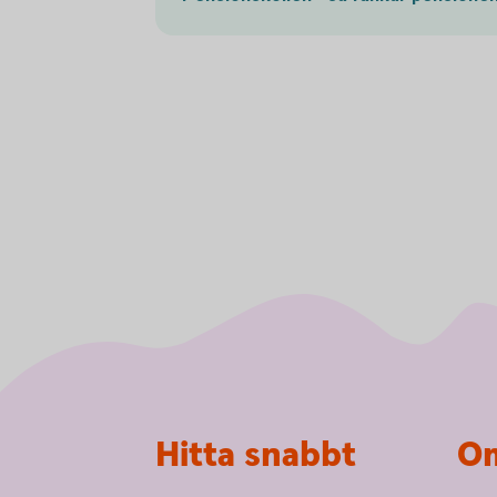
Sidfot
Hitta snabbt
Om