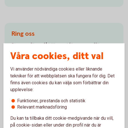
Ring oss
Ring oss för att få hjälp med företagets affärer.
Våra cookies, ditt val
Ring 0171-853 00
Vi använder nödvändiga cookies eller liknande
tekniker för att webbplatsen ska fungera för dig. Det
finns även cookies du kan välja som förbättrar din
upplevelse:
Vanliga frågor och svar -
Funktioner, prestanda och statistik
internetbanken för företag
Relevant marknadsföring
Få svar på dina frågor om beloppsgränser, lönelista,
Du kan ta tillbaka ditt cookie-medgivande när du vill,
elektronisk faktura och mycket mer som gäller
på cookie-sidan eller under din profil när du är