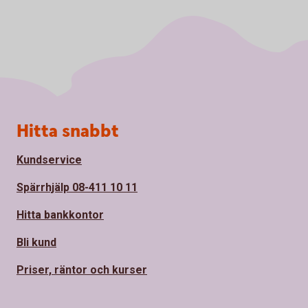
Sidfot
Hitta snabbt
Kundservice
Spärrhjälp 08-411 10 11
Hitta bankkontor
Bli kund
Priser, räntor och kurser