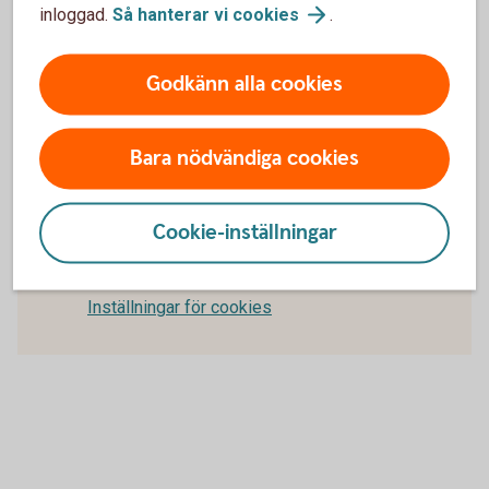
internetbanken för företag.
inloggad.
Så hanterar vi
cookies
.
Frågor och svar om internetbanken för
Godkänn alla cookies
företag
Bara nödvändiga cookies
För att se detta innehåll behöver du först
Cookie-inställningar
godkänna cookies för Funktioner, prestanda
och statistik.
Inställningar för cookies