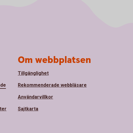
Om webbplatsen
Tillgänglighet
nde
Rekommenderade webbläsare
Användarvillkor
ter
Sajtkarta