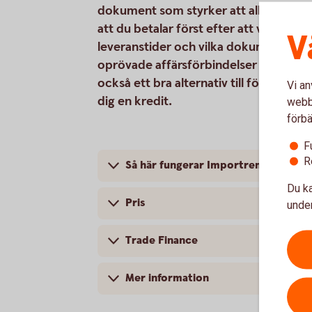
dokument som styrker att alla villkor 
att du betalar först efter att varorna
V
leveranstider och vilka dokument som
oprövade affärsförbindelser där du inte
också ett bra alternativ till förskottsb
Vi an
dig en kredit.
webbp
förbä
F
R
Så här fungerar Importremburs
Du ka
Pris
under
Trade Finance
Mer information