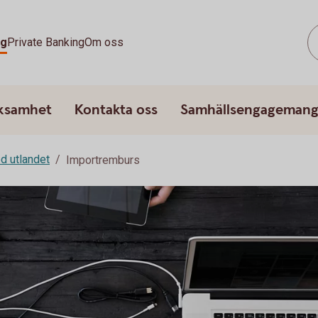
ag
Private Banking
Om oss
rksamhet
Kontakta oss
Samhällsengageman
d utlandet
Importremburs