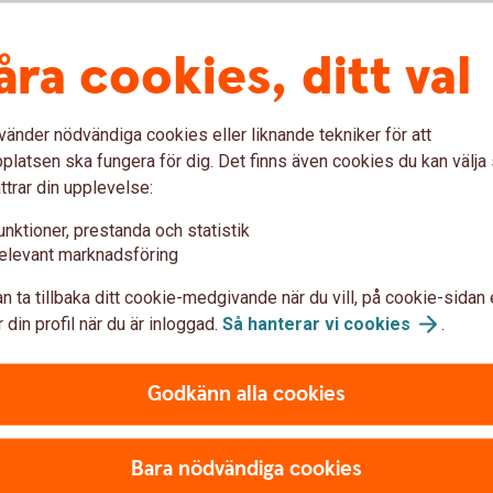
har uppfyllts. Största fördelen för dig som köpare är
 har skeppats. Du kan även påverka villkor som
åra cookies, ditt val
 ska presenteras. Importrembursen är bra vid
 känner till din säljare eller säljarens marknad. Det är
etalning och det underlättar för säljaren att kunna ge
vänder nödvändiga cookies eller liknande tekniker för att
latsen ska fungera för dig. Det finns även cookies du kan välj
ttrar din upplevelse:
unktioner, prestanda och statistik
elevant marknadsföring
n ta tillbaka ditt cookie-medgivande när du vill, på cookie-sidan 
 din profil när du är inloggad.
Så hanterar vi
cookies
.
Godkänn alla cookies
Bara nödvändiga cookies