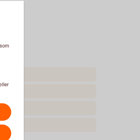
a som
eller