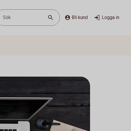
Sök
Bli kund
Logga in
g