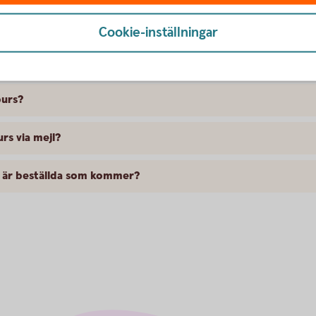
Cookie-inställningar
var
burs?
s via mejl?
m är beställda som kommer?