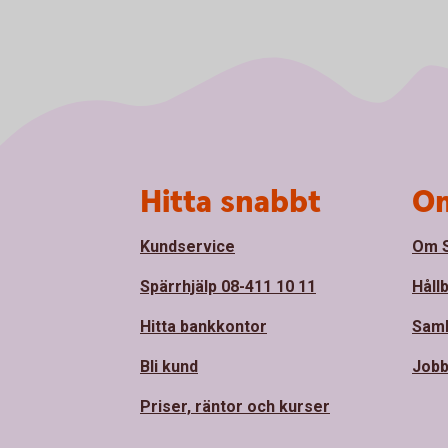
Sidfot
Hitta snabbt
Om
Kundservice
Om S
Spärrhjälp 08-411 10 11
Håll
Hitta bankkontor
Sam
Bli kund
Jobb
Priser, räntor och kurser