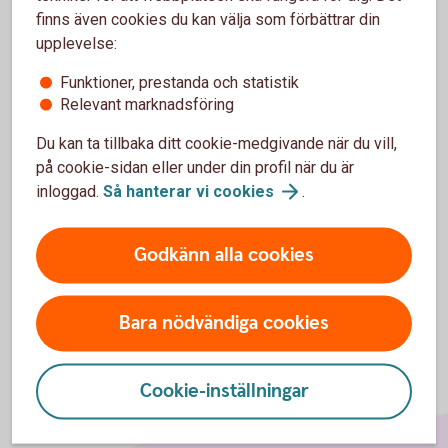
finns även cookies du kan välja som förbättrar din
upplevelse:
Kan ni utfärda en borgensgaranti till Nordafrika?
Funktioner, prestanda och statistik
Relevant marknadsföring
Kan ni utfärda garantier lokalt i exempelvis
Indien?
Du kan ta tillbaka ditt cookie-medgivande när du vill,
på cookie-sidan eller under din profil när du är
Vad är bäst att använda, Standbyremburs eller
inloggad.
Så hanterar vi
cookies
.
Garanti?
Godkänn alla cookies
Bara nödvändiga cookies
Cookie-inställningar