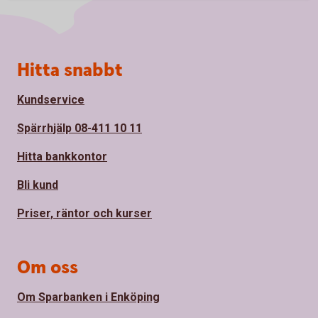
Sidfot
Hitta snabbt
Kundservice
Spärrhjälp 08-411 10 11
Hitta bankkontor
Bli kund
Priser, räntor och kurser
Om oss
Om Sparbanken i Enköping