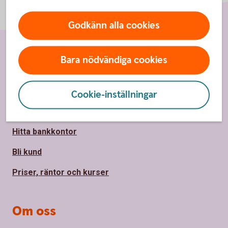
Godkänn alla cookies
Bara nödvändiga cookies
Sidfot
Hitta snabbt
Kundservice
Cookie-inställningar
Spärrhjälp 08-411 10 11
Hitta bankkontor
Bli kund
Priser, räntor och kurser
Om oss