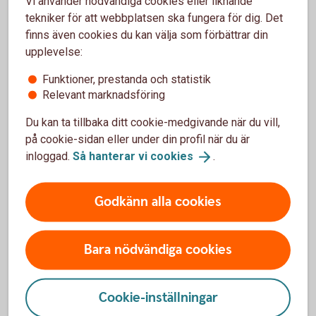
Vi använder nödvändiga cookies eller liknande
tekniker för att webbplatsen ska fungera för dig. Det
finns även cookies du kan välja som förbättrar din
upplevelse:
Portföljkomprimering
Funktioner, prestanda och statistik
Företag med fler än 500 kontrakt mot en och samma
Relevant marknadsföring
motpart måste ta fram rutiner för komprimering av
Du kan ta tillbaka ditt cookie-medgivande när du vill,
utstående OTC-derivat.
på cookie-sidan eller under din profil när du är
För mer information om ovanstående se
inloggad.
Så hanterar vi
cookies
.
ESMAs
hemsida
Godkänn alla cookies
Bara nödvändiga cookies
Cookie-inställningar