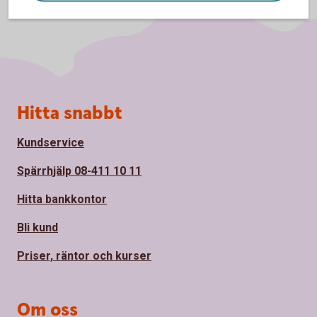
Sidfot
Hitta snabbt
Kundservice
Spärrhjälp 08-411 10 11
Hitta bankkontor
Bli kund
Priser, räntor och kurser
Om oss