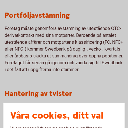
Portföljavstämning
Företag måste genomföra avstämning av utestående OTC-
derivatkontrakt med sina motparter. Beroende på antalet
utestående affärer och motpartens klassificering (FC, NFC+
eller NFC-) kommer Swedbank på daglig-, vecko-, kvartals-
eller årsbasis skicka ut sammandrag över öppna positioner.
Företaget får sedan gå igenom och vända sig till Swedbank
i det fall att uppgifterna inte stämmer.
Hantering av tvister
Företag som handlar med OTC-derivat måste ha avtalat
Våra cookies, ditt val
med sina motparter om rutiner för tvistelösning. I ert
derivatavtal med Swedbank framgår hur en tvist initieras
samt vägar för att lösa denna.