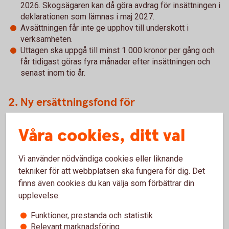
2026. Skogsägaren kan då göra avdrag för insättningen i
deklarationen som lämnas i maj 2027.
Avsättningen får inte ge upphov till underskott i
verksamheten.
Uttagen ska uppgå till minst 1 000 kronor per gång och
får tidigast göras fyra månader efter insättningen och
senast inom tio år.
2. Ny ersättningsfond för
intrångsersättningar
Våra cookies, ditt val
Skogsägare som får intrångsersättningar – till exempel för
att förfoganderätten till marken inskränks på obegränsad
Vi använder nödvändiga cookies eller liknande
tid eller löses in av staten för att bli naturreservat – kan
tekniker för att webbplatsen ska fungera för dig. Det
med de nya reglerna om en ersättningsfond skjuta upp
finns även cookies du kan välja som förbättrar din
beskattningen, och ett eventuellt förvärv av en
upplevelse:
ersättningsfastighet, i tio år. Med tidigare regler var
tidsfristen tre år.
Funktioner, prestanda och statistik
Relevant marknadsföring