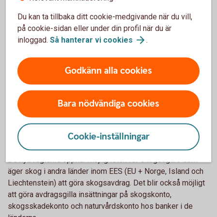
3. Ändrade regler för räntan på
Du kan ta tillbaka ditt cookie-medgivande när du vill,
skogskonto och skogsskadekonto
på cookie-sidan eller under din profil när du är
inloggad.
Så hanterar vi
cookies
.
Tidigare har bankerna årligen dragit 15 procent skatt, så
kallad källskatt, på räntan på skogskonton och
Godkänn alla cookies
skogsskadekonton. Från och med första april i år ändrades
det. Nu beskattas räntan först när näringsidkaren tar ut den
från kontot och tar upp den som intäkt i verksamheten.
Bara nödvändiga cookies
4. Större möjligheter inom ESS-
Cookie-inställningar
gemenskapen
De nya reglerna öppnar möjligheten för skogsägare som
äger skog i andra länder inom EES (EU + Norge, Island och
Liechtenstein) att göra skogsavdrag. Det blir också möjligt
att göra avdragsgilla insättningar på skogskonto,
skogsskadekonto och naturvårdskonto hos banker i de