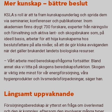
Mer kunskap – bättre beslut
KSLA:s roll är att ta fram kunskapsunderlag och sprida dem
via seminarier, konferenser och publikationer. Inom
akademien finns drygt 730 forskare, experter från näringsliv
och förvaltning och aktiva lant- och skogsbrukare som, på
ideell basis, arbetar för att höja kunskaperna hos
beslutsfattare på alla nivåer, så att de gör kloka avväganden
när det gäller brukandet landets biologiska resurser.
– Vårt arbete med beredskapsfrågorna fortsätter. Bland
annat ska vi titta på skogens beredskapsfunktion. Skogen
är viktig inte minst för vår energiförsörjning, våra
hygienprodukter och livsmedelsförpackningar, säger han.
Långsamt uppvaknande
Försörjningsberedskap är ytterst en fråga om överlevnad
och den är komplex, eftersom den involverar många typer