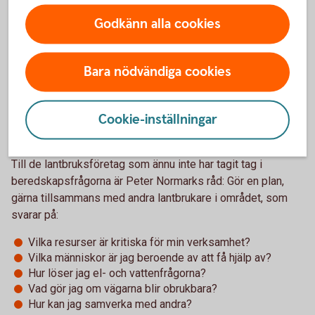
Gör en plan
Godkänn alla cookies
Mycket återstår att göra och att lära, men vi är en bit på väg.
– Vi ligger efter både Finland och Norge, men många
Bara nödvändiga cookies
svenska företag har gjort jobbet och har bra planer, inte mist
inom lantbrukssektorn. Där är man van vid att hantera det
Cookie-inställningar
oväntade. Men nu gäller det att vi börjar öva på att
genomföra planerna också, säger han.
Till de lantbruksföretag som ännu inte har tagit tag i
beredskapsfrågorna är Peter Normarks råd: Gör en plan,
gärna tillsammans med andra lantbrukare i området, som
svarar på:
Vilka resurser är kritiska för min verksamhet?
Vilka människor är jag beroende av att få hjälp av?
Hur löser jag el- och vattenfrågorna?
Vad gör jag om vägarna blir obrukbara?
Hur kan jag samverka med andra?