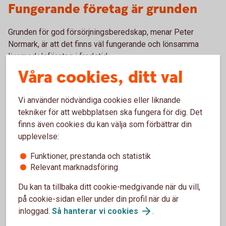
Fungerande företag är grunden
Grunden för god försörjningsberedskap, menar Peter
Normark, är att det finns väl fungerande och lönsamma
livsmedelsföretag i fredstid.
Våra cookies, ditt val
– Vi måste ha företag som kan producera mat och vi
behöver få upp volymerna bland annat på kött, ost och
Vi använder nödvändiga cookies eller liknande
grönsaker. Självförsörjningsgraden för livsmedel som
tekniker för att webbplatsen ska fungera för dig. Det
helhet ligger i dag runt 50 procent. Vi är bara helt
finns även cookies du kan välja som förbättrar din
självförsörjande på morötter, socker och spannmål.
upplevelse:
Inom två till tre år menar han att vi kan ha en rimligt god
Funktioner, prestanda och statistik
beredskap i Sverige.
Relevant marknadsföring
– Att bygga upp spannmålslagren kan ta längre tid. Vi
Du kan ta tillbaka ditt cookie-medgivande när du vill,
missade ett gyllene tillfälle i år när skördarna var stora.
på cookie-sidan eller under din profil när du är
Tyvärr går det mesta av överskottet på export.
inloggad.
Så hanterar vi
cookies
.