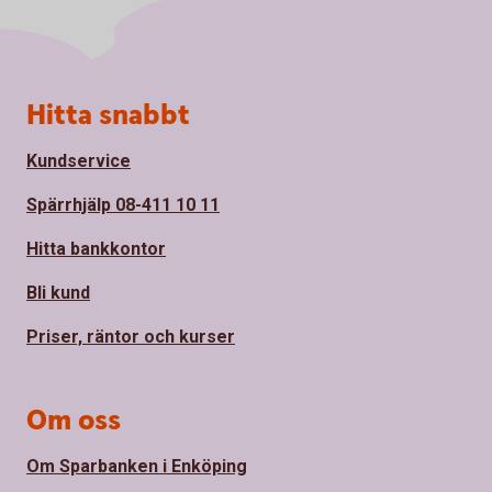
Sidfot
Hitta snabbt
Kundservice
Spärrhjälp 08-411 10 11
Hitta bankkontor
Bli kund
Priser, räntor och kurser
Om oss
Om Sparbanken i Enköping