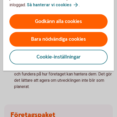
Fundera därför på vilka uppgifter du behöver fortsätta
inloggad.
Så hanterar vi
cookies
.
ansvara för och vad andra kan ta över. Att delegera kan
frigöra tid till de frågor där du gör störst skillnad för
Godkänn alla cookies
företagets fortsatta utveckling.
Vilka risker kan tillväxten innebära?
Bara nödvändiga cookies
Tillväxt innebär möjligheter, men kan också föra med
sig nya risker. Det kan handla om ökade kostnader,
större personalansvar eller ett ökat beroende av
Cookie-inställningar
leverantörer och andra samarbetspartner.
Identifiera vilka risker som kan följa med satsningen
och fundera på hur företaget kan hantera dem. Det gör
det lättare att agera om utvecklingen inte blir som
planerat.
Företagspaket