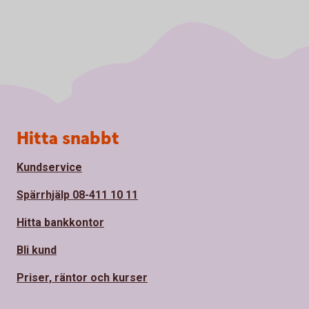
Sidfot
Hitta snabbt
Kundservice
Spärrhjälp 08-411 10 11
Hitta bankkontor
Bli kund
Priser, räntor och kurser