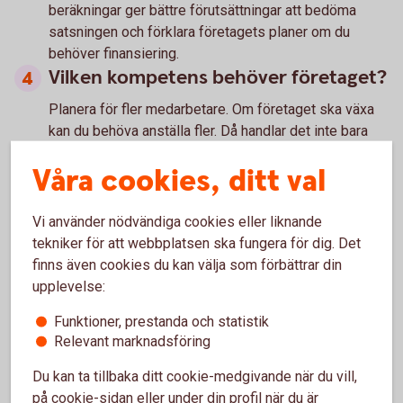
beräkningar ger bättre förutsättningar att bedöma
satsningen och förklara företagets planer om du
behöver finansiering.
Vilken kompetens behöver företaget?
Planera för fler medarbetare. Om företaget ska växa
kan du behöva anställa fler. Då handlar det inte bara
om att hitta rätt kompetens, utan också om att skapa
Våra cookies, ditt val
förutsättningar för medarbetarna att vilja stanna.
Fundera på hur ledarskapet och företagskulturen kan
Vi använder nödvändiga cookies eller liknande
påverkas när ni blir fler. Det som fungerade när
tekniker för att webbplatsen ska fungera för dig. Det
företaget var litet kan behöva utvecklas när
finns även cookies du kan välja som förbättrar din
verksamheten växer.
upplevelse:
Vad behöver du själv släppa eller
Funktioner, prestanda och statistik
delegera?
Relevant marknadsföring
När företaget växer blir det ofta svårare att vara
Du kan ta tillbaka ditt cookie-medgivande när du vill,
involverad i alla delar av verksamheten.
på cookie-sidan eller under din profil när du är