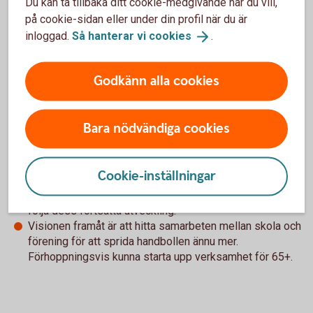
Du kan ta tillbaka ditt cookie-medgivande när du vill,
startat upp verksamhet för personer med funktionsvariation
på cookie-sidan eller under din profil när du är
i och med vårt härliga parahandbollslag. Utöver det så har vi
inloggad.
Så hanterar vi
cookies
.
även genomfört ett projekt för att ta fram en policy kring
jämställdhet och jämlikhet under året.
Godkänn alla cookies
Hur ser ni på framtiden för er förening?
Bara nödvändiga cookies
Vad har ni för mål framöver?
Föreningens framtid ser ljus ut. Vi har stort tillskott av
Cookie-inställningar
nya spelare i våra yngre lag, vilket är väldigt glädjande.
Vi har unga seniorlag, som det ska bli spännande att
följa dess fortsatta utveckling.
Visionen framåt är att hitta samarbeten mellan skola och
förening för att sprida handbollen ännu mer.
Förhoppningsvis kunna starta upp verksamhet för 65+.