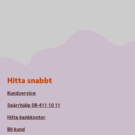
Sidfot
Hitta snabbt
Kundservice
Spärrhjälp 08-411 10 11
Hitta bankkontor
Bli kund