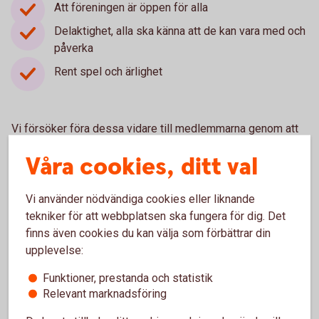
Att föreningen är öppen för alla
Delaktighet, alla ska känna att de kan vara med och
påverka
Rent spel och ärlighet
Vi försöker föra dessa vidare till medlemmarna genom att
informera om dessa saker på föräldramöten, i spelarråden
Våra cookies, ditt val
och i våra styrdokument samt att prata om dessa vid våra
ledarträffar.
Vi använder nödvändiga cookies eller liknande
tekniker för att webbplatsen ska fungera för dig. Det
finns även cookies du kan välja som förbättrar din
Kan ni berätta om något särskilt projekt
upplevelse:
eller initiativ som ni är extra stolta över?
Funktioner, prestanda och statistik
En viktig del av vår verksamhet är den populära
Relevant marknadsföring
Handbollsskolan. Utöver det så är vi stolta över att ha