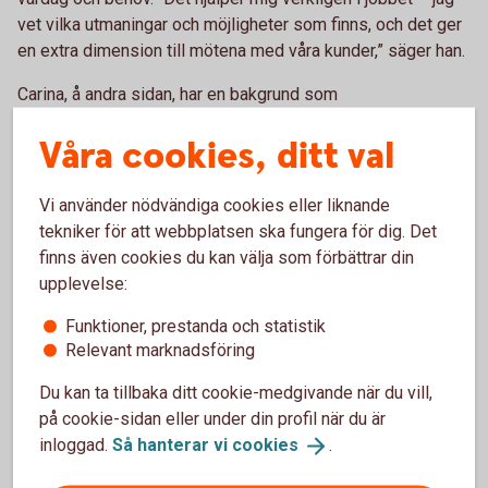
vet vilka utmaningar och möjligheter som finns, och det ger
en extra dimension till mötena med våra kunder,” säger han.
Carina, å andra sidan, har en bakgrund som
fastighetsmäklare och har jobbat i olika roller inom banken
Våra cookies, ditt val
innan hon valde att bli lantbruksrådgivningare. “Jag har alltid
haft en stark koppling till lantbruket, kanske för att jag själv
vuxit upp på landet. När möjligheten att arbeta direkt med
Vi använder nödvändiga cookies eller liknande
lantbrukare dök upp, kändes det som ett naturligt och
tekniker för att webbplatsen ska fungera för dig. Det
spännande steg för mig,” förklarar hon.
finns även cookies du kan välja som förbättrar din
upplevelse:
Båda delar en passion för lantbruk och trivs med att kunna
kombinera sina olika erfarenheter och perspektiv för att
Funktioner, prestanda och statistik
stötta kunderna på bästa sätt.
Relevant marknadsföring
Vad är det bästa med ert jobb?
Du kan ta tillbaka ditt cookie-medgivande när du vill,
på cookie-sidan eller under din profil när du är
“Friheten under ansvar och möjligheten att möta så många
inloggad.
Så hanterar vi
cookies
.
olika människor,” säger Carina. “Att planera sin egen
arbetsdag och sedan träffa lantbrukare som varje dag ger