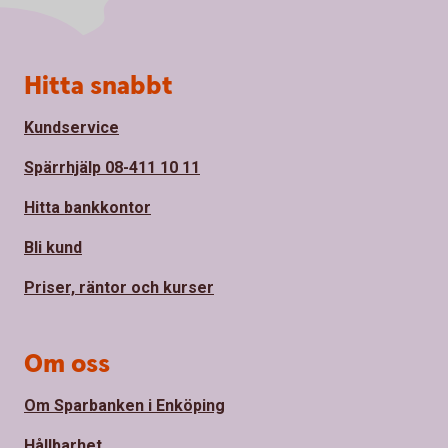
Sidfot
Hitta snabbt
Kundservice
Spärrhjälp 08-411 10 11
Hitta bankkontor
Bli kund
Priser, räntor och kurser
Om oss
Om Sparbanken i Enköping
Hållbarhet