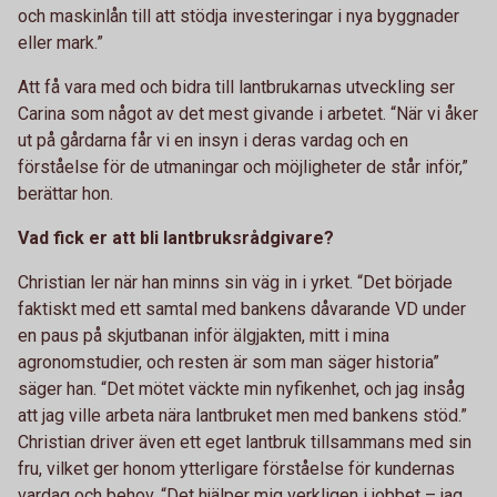
och maskinlån till att stödja investeringar i nya byggnader
eller mark.”
Att få vara med och bidra till lantbrukarnas utveckling ser
Carina som något av det mest givande i arbetet. “När vi åker
ut på gårdarna får vi en insyn i deras vardag och en
förståelse för de utmaningar och möjligheter de står inför,”
berättar hon.
Vad fick er att bli lantbruksrådgivare?
Christian ler när han minns sin väg in i yrket. “Det började
faktiskt med ett samtal med bankens dåvarande VD under
en paus på skjutbanan inför älgjakten, mitt i mina
agronomstudier, och resten är som man säger historia”
säger han. “Det mötet väckte min nyfikenhet, och jag insåg
att jag ville arbeta nära lantbruket men med bankens stöd.”
Christian driver även ett eget lantbruk tillsammans med sin
fru, vilket ger honom ytterligare förståelse för kundernas
vardag och behov. “Det hjälper mig verkligen i jobbet – jag