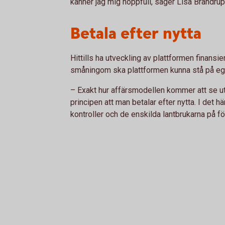
känner jag mig hoppfull, säger Lisa Brandr
Betala efter nytta
Hittills ha utveckling av plattformen finans
småningom ska plattformen kunna stå på e
– Exakt hur affärsmodellen kommer att se ut
principen att man betalar efter nytta. I det h
kontroller och de enskilda lantbrukarna på 