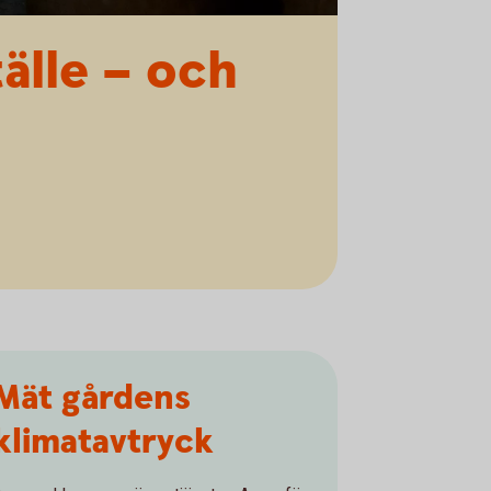
älle – och
Mät gårdens
klimatavtryck