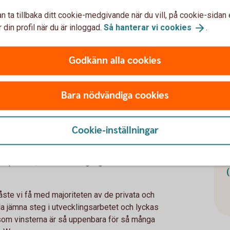
orm som kan användas på bred front, säger
n
n ta tillbaka ditt cookie-medgivande när du vill, på cookie-sidan 
 din profil när du är inloggad.
Så hanterar vi
cookies
.
a
de aktörer som utför kontroller av
mejerier, slakterier, länsstyrelser och
Godkänn alla cookies
rbetet med att få med oss myndigheterna på
 redan visat intresse och vi jobbar nu med
Bara nödvändiga cookies
ill plattformen ska se ut, säger hon.
Cookie-inställningar
et
plexitet, dels att framgångarna förutsätter
åste vi få med majoriteten av de privata och
lla jämna steg i utvecklingsarbetet och lyckas
som vinsterna är så uppenbara för så många