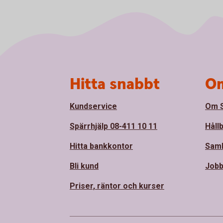
Sidfot
Hitta snabbt
Om
Kundservice
Om S
Spärrhjälp 08-411 10 11
Håll
Hitta bankkontor
Sam
Bli kund
Jobb
Priser, räntor och kurser