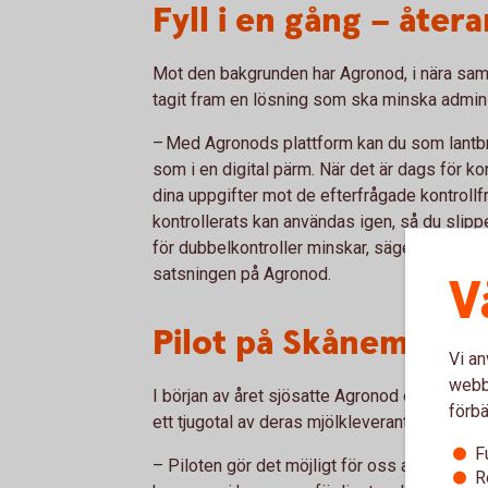
Fyll i en gång – åte
Mot den bakgrunden har Agronod, i nära sama
tagit fram en lösning som ska minska adminis
– Med Agronods plattform kan du som lantbru
som i en digital pärm. När det är dags för k
dina uppgifter mot de efterfrågade kontrollf
kontrollerats kan användas igen, så du slip
för dubbelkontroller minskar, säger Lisa B
satsningen på Agronod.
V
Pilot på Skånemejer
Vi an
webbp
I början av året sjösatte Agronod en pilot, 
förbä
ett tjugotal av deras mjölkleverantörer.
F
– Piloten gör det möjligt för oss att testa, a
R