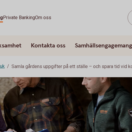
ag
Private Banking
Om oss
rksamhet
Kontakta oss
Samhällsengageman
ruk
Samla gårdens uppgifter på ett ställe – och spara tid vid ko