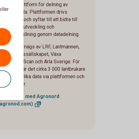
ationell plattform för delning av
eller
jordbruksdata. Plattformen drivs
v Agronod och syftar till att bidra till
lantbrukets utveckling och
klimatomställning genom datadelning.
Agronod samägs av LRF, Lantmännen,
Hushållningssällskapet, Växa
Sverige, HKScan och Arla Sverige. För
närvarande är det cirka 3 000 lantbrukare
som delar olika data via plattformen och
antalet växer.
Kom i gång med Agronord
(agronod.com)