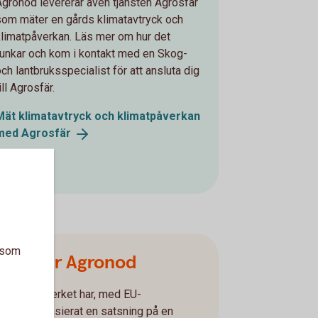
Agronod levererar även tjänsten Agrosfär
som mäter en gårds klimatavtryck och
klimatpåverkan. Läs mer om hur det
funkar och kom i kontakt med en Skog-
och lantbruksspecialist för att ansluta dig
ill Agrosfär.
Mät klimatavtryck och klimatpåverkan
med
Agrosfär
a som
Detta är Agronod
Jordbruksverket har, med EU-
medel, finansierat en satsning på en