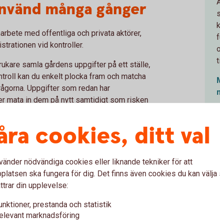
ranvänd många gånger
rbete med offentliga och privata aktörer,
trationen vid kontroller.
t
kare samla gårdens uppgifter på ett ställe,
ontroll kan du enkelt plocka fram och matcha
rågorna. Uppgifter som redan har
per mata in dem på nytt samtidigt som risken
randrup-Wognsen som är ansvarig för
åra cookies, ditt val
ierna
vänder nödvändiga cookies eller liknande tekniker för att
latsen ska fungera för dig. Det finns även cookies du kan välj
där lösningen testas av Skånemejerierna och
ttrar din upplevelse:
unktioner, prestanda och statistik
npassa och lära oss. Innan året är slut
elevant marknadsföring