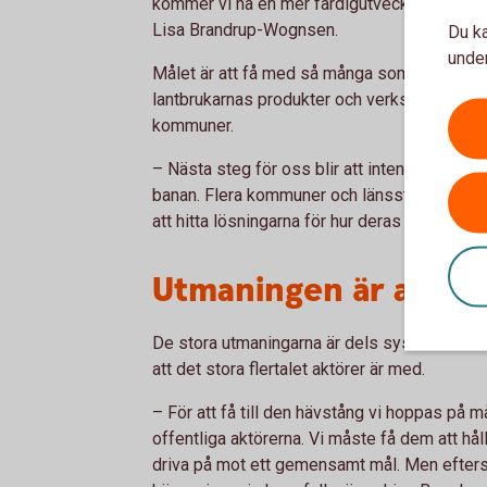
kommer vi ha en mer färdigutvecklad plattf
Lisa Brandrup-Wognsen.
Du ka
under
Målet är att få med så många som möjligt av 
lantbrukarnas produkter och verksamhet, som 
kommuner.
– Nästa steg för oss blir att intensifiera a
banan. Flera kommuner och länsstyrelser har
att hitta lösningarna för hur deras koppling t
Utmaningen är antal
De stora utmaningarna är dels systemens kom
att det stora flertalet aktörer är med.
– För att få till den hävstång vi hoppas på m
offentliga aktörerna. Vi måste få dem att hå
driva på mot ett gemensamt mål. Men efter