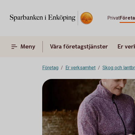
Privat
Föret
Meny
Våra företagstjänster
Er ve
Företag
Er verksamhet
Skog och lantb