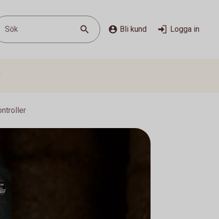
Sök
Bli kund
Logga in
g
ntroller