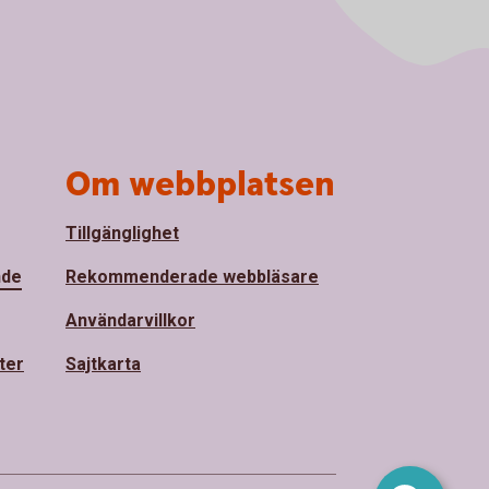
Om webbplatsen
Tillgänglighet
nde
Rekommenderade webbläsare
Användarvillkor
ter
Sajtkarta