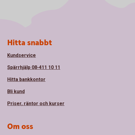
Sidfot
Hitta snabbt
Kundservice
Spärrhjälp 08-411 10 11
Hitta bankkontor
Bli kund
Priser, räntor och kurser
Om oss