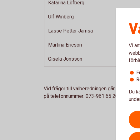
Katarina Löfberg
Ulf Winberg
V
Lasse Petter Jämsä
Martina Ericson
Vi an
webbp
Gisela Jonsson
förbä
F
R
Vid frågor till valberedningen går det bra a
Du ka
på telefonnummer: 073-961 65 20
under