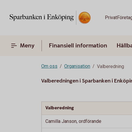
Privat
Företa
Meny
Finansiell information
Hållb
Om oss
Organisation
Valberedning
Valberedningen i Sparbanken i Enköpin
Valberedning
Camilla Janson, ordförande