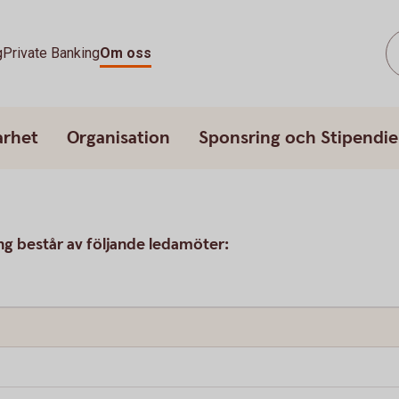
g
Private Banking
Om oss
arhet
Organisation
Sponsring och Stipendie
g består av följande ledamöter: