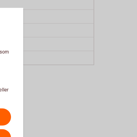
a som
eller