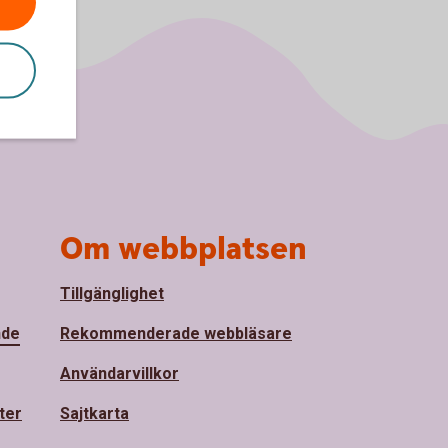
Om webbplatsen
Tillgänglighet
nde
Rekommenderade webbläsare
Användarvillkor
ter
Sajtkarta