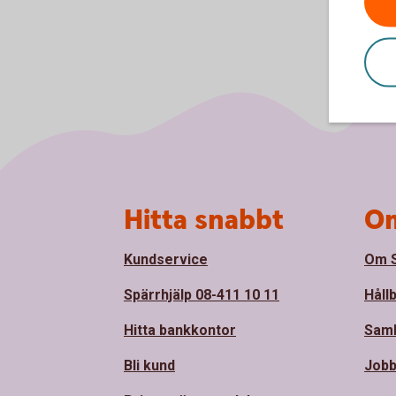
Sidfot
Hitta snabbt
Om
Kundservice
Om S
Spärrhjälp 08-411 10 11
Håll
Hitta bankkontor
Sam
Bli kund
Jobb