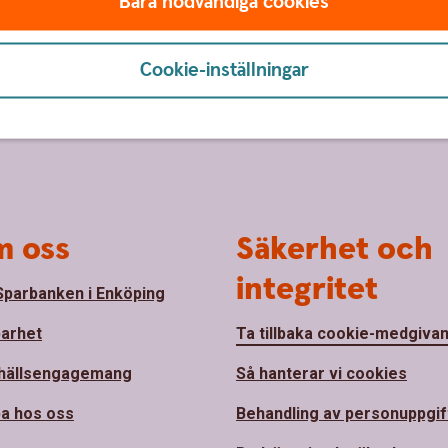
Bara nödvändiga cookies
Cookie-inställningar
 oss
Säkerhet och
integritet
parbanken i Enköping
barhet
Ta tillbaka cookie-medgiva
hällsengagemang
Så hanterar vi cookies
a hos oss
Behandling av personuppgif