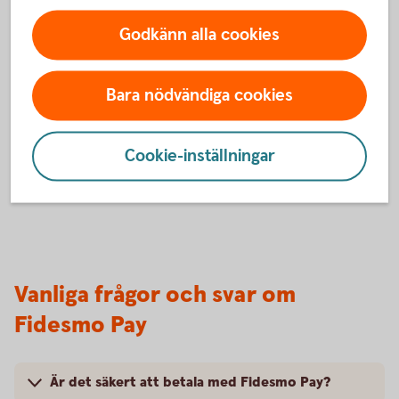
Du är nu redo att börja använda din wearable i butik.
Godkänn alla cookies
Du betalar genom att blippa din wearable mot
terminalen där symbolen för kontaktlösa betalningar
visas.
Bara nödvändiga cookies
Cookie-inställningar
Vanliga frågor och svar om
Fidesmo Pay
Är det säkert att betala med Fidesmo Pay?