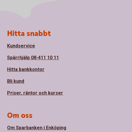
Sidfot
Hitta snabbt
Kundservice
Spärrhjälp 08-411 10 11
Hitta bankkontor
Bli kund
Priser, räntor och kurser
Om oss
Om Sparbanken i Enköping