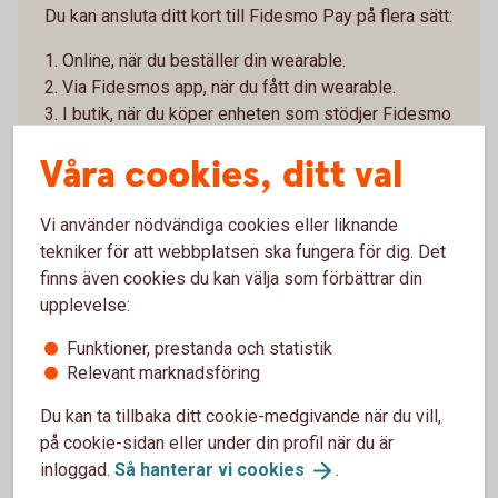
Du kan ansluta ditt kort till Fidesmo Pay på flera sätt:
1. Online, när du beställer din wearable.
2. Via Fidesmos app, när du fått din wearable.
3. I butik, när du köper enheten som stödjer Fidesmo
Pay.
Våra cookies, ditt val
4. När du har fått hem din wearable – Installera
appen Fidesmo
Vi använder nödvändiga cookies eller liknande
Ladda ner appen Fidesmo från Google Play eller
tekniker för att webbplatsen ska fungera för dig. Det
App store. Lägg in dina kortuppgifter i appen genom
finns även cookies du kan välja som förbättrar din
att följa instruktionerna - om du inte redan gjort det i
upplevelse:
samband med beställningen.
Funktioner, prestanda och statistik
5. Identifiera dig i Fidesmos app för att aktivera
Relevant marknadsföring
din wearable
Du kan ta tillbaka ditt cookie-medgivande när du vill,
Slutför anslutningen genom att signera med Mobilt
på cookie-sidan eller under din profil när du är
BankID och följa instruktionerna.
inloggad.
Så hanterar vi
cookies
.
6. Klart!