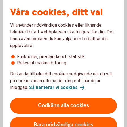
Anslut ditt kort genom att scanna kortet i Samsung
Våra cookies, ditt val
Pay-appen och verifiera kortet med Mobilt BankID.
För att använda Samsung Pay behöver du välja en
Vi använder nödvändiga cookies eller liknande
verifieringsmetod. Du kan verifiera dig med iris,
tekniker för att webbplatsen ska fungera för dig. Det
fingeravtryck eller en kod kopplad till Samsung Pay.
finns även cookies du kan välja som förbättrar din
upplevelse:
Funktioner, prestanda och statistik
Relevant marknadsföring
Vanliga frågor och svar om
Du kan ta tillbaka ditt cookie-medgivande när du vill,
på cookie-sidan eller under din profil när du är
Samsung Pay
inloggad.
Så hanterar vi cookies
.
Hur betalar jag med Samsung Pay?
Godkänn alla cookies
Vilka kort går att använda med Samsung Pay?
Bara nödvändiga cookies