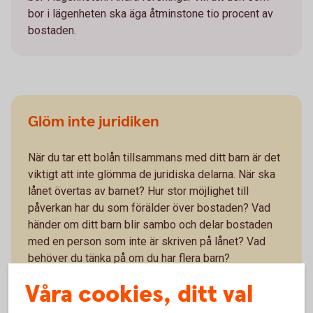
bor i lägenheten ska äga åtminstone tio procent av
bostaden.
Glöm inte juridiken
När du tar ett bolån tillsammans med ditt barn är det
viktigt att inte glömma de juridiska delarna. När ska
lånet övertas av barnet? Hur stor möjlighet till
påverkan har du som förälder över bostaden? Vad
händer om ditt barn blir sambo och delar bostaden
med en person som inte är skriven på lånet? Vad
behöver du tänka på om du har flera barn?
Våra cookies, ditt val
Är du osäker på vilka juridisk avtal du behöver?