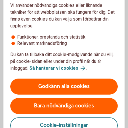
Juridisk hjälp
Vi använder nödvändiga cookies eller liknande
tekniker för att webbplatsen ska fungera för dig. Det
finns även cookies du kan välja som förbättrar din
upplevelse:
Funktioner, prestanda och statistik
Fler sätt att hjälpa ditt barn
Relevant marknadsföring
Det finns flera sätt att hjälpa ditt barn köpa bostad,
Du kan ta tillbaka ditt cookie-medgivande när du vill,
till exempel att bidra till kontantinsatsen eller äga
på cookie-sidan eller under din profil när du är
lägenheten tillsammans.
inloggad.
Så hanterar vi cookies
.
Så hjälper du ditt barn köpa bostad
Godkänn alla cookies
Bara nödvändiga cookies
Bli medlåntagare och låna
Cookie-inställningar
tillsammans med ditt barn