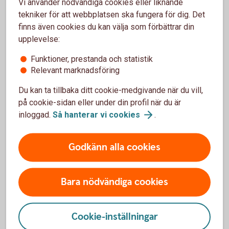
Vi använder nödvändiga cookies eller liknande
tekniker för att webbplatsen ska fungera för dig. Det
Våra aktuella bolåneräntor
finns även cookies du kan välja som förbättrar din
upplevelse:
Se alla räntor för
bolån
Funktioner, prestanda och statistik
Relevant marknadsföring
Du kan ta tillbaka ditt cookie-medgivande när du vill,
på cookie-sidan eller under din profil när du är
Se hur mycket du kan låna
inloggad.
Så hanterar vi
cookies
.
Räkna på
bolån
Godkänn alla cookies
Bara nödvändiga cookies
Köpa bostad? Börja med
Cookie-inställningar
lånelöftet