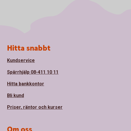
Sidfot
Hitta snabbt
Kundservice
Spärrhjälp 08-411 10 11
Hitta bankkontor
Bli kund
Priser, räntor och kurser
Om oss