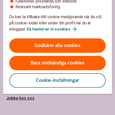
Funktioner, prestanda och statistik
Spärrhjälp 08-411 10 11
Relevant marknadsföring
Hitta bankkontor
Du kan ta tillbaka ditt cookie-medgivande när du vill,
på cookie-sidan eller under din profil när du är
Bli kund
inloggad.
Så hanterar vi
cookies
.
Priser, räntor och kurser
Godkänn alla cookies
Om oss
Bara nödvändiga cookies
Om Sparbanken i Enköping
Hållbarhet
Cookie-inställningar
Samhällsengagemang
Jobba hos oss