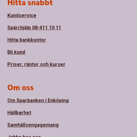
Sidfot
Hitta snabbt
Kundservice
Spärrhjälp 08-411 10 11
Hitta bankkontor
Bli kund
Priser, räntor och kurser
Om oss
Om Sparbanken i Enköping
Hållbarhet
Samhällsengagemang