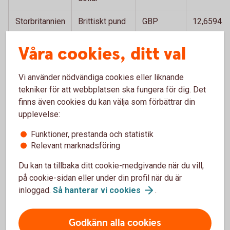
Storbritannien
Brittiskt pund
GBP
12,6594
Sydafrika
Sydafrikansk
ZAR
0,5775
Våra cookies, ditt val
rand
Vi använder nödvändiga cookies eller liknande
Thailand
Thailänsk bath
THB
0,2827
tekniker för att webbplatsen ska fungera för dig. Det
finns även cookies du kan välja som förbättrar din
Tjeckien
Tjeckisk krona
CZK
0,4469
upplevelse:
Turkiet
Turkisk lira
TRY
0,1952
Funktioner, prestanda och statistik
Relevant marknadsföring
Ungern
Ungersk forint
HUF
0,0297
Du kan ta tillbaka ditt cookie-medgivande när du vill,
USA
Amerikansk
USD
9,3776
på cookie-sidan eller under din profil när du är
dollar
inloggad.
Så hanterar vi
cookies
.
Godkänn alla cookies