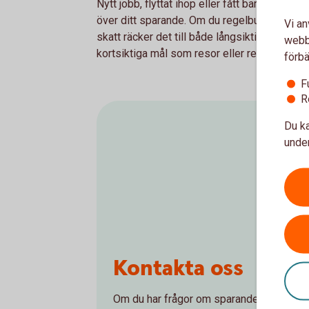
Nytt jobb, flyttat ihop eller fått barn? Mycke
över ditt sparande. Om du regelbundet sparar
Vi an
skatt räcker det till både långsiktigt spara
webbp
kortsiktiga mål som resor eller renoveringar.
förbä
F
R
Du ka
under
Kontakta oss
Om du har frågor om sparande eller place