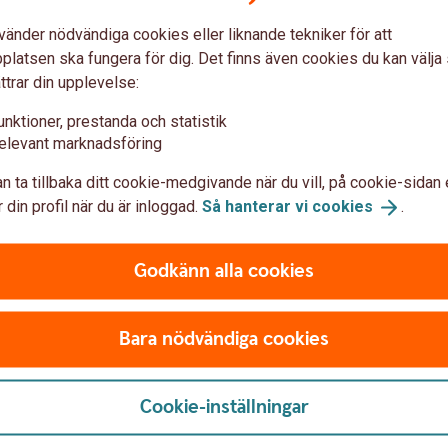
t kan ha hänt sedan du sist såg
Har du inte tid eller intresse a
 tio procent av din lön efter
sparande – eller är du aktiv o
vänder nödvändiga cookies eller liknande tekniker för att
nde för pensionen och
placeringsalternativ både för 
latsen ska fungera för dig. Det finns även cookies du kan välj
dig som gillar att handla själv
ttrar din upplevelse:
unktioner, prestanda och statistik
elevant marknadsföring
n ta tillbaka ditt cookie-medgivande när du vill, på cookie-sidan 
 din profil när du är inloggad.
Så hanterar vi
cookies
.
Frågor?
Godkänn alla cookies
Bara nödvändiga cookies
Cookie-inställningar
ringar - ring oss eller besök ett bankkontor så