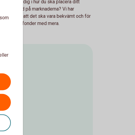
tt engagera dig i hur du ska placera ditt
ch följer med på marknaderna? Vi har
dig som vill att det ska vara bekvämt och för
a som
 med aktier, fonder med mera.
eller