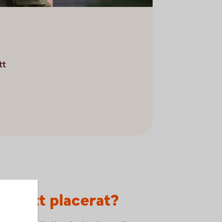
tt
de rätt placerat?