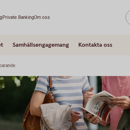
g
Private Banking
Om oss
et
Samhällsengagemang
Kontakta oss
sparande