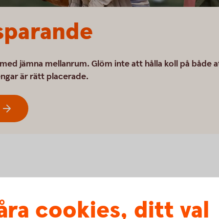
 sparande
e med jämna mellanrum. Glöm inte att hålla koll på både a
engar är rätt placerade.
?
Är ditt sparan
åra cookies, ditt val