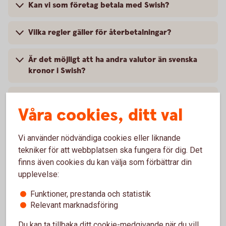
Kan vi som företag betala med Swish?
Vilka regler gäller för återbetalningar?
Är det möjligt att ha andra valutor än svenska
kronor i Swish?
Kan vi ha samma nummer för Swish Handel och
Våra cookies, ditt val
Swish Företag?
Finns det någon beloppsbegränsning för Swish
Vi använder nödvändiga cookies eller liknande
Handel?
tekniker för att webbplatsen ska fungera för dig. Det
finns även cookies du kan välja som förbättrar din
upplevelse:
Finns det något konsumentskydd för Swish?
Funktioner, prestanda och statistik
Hur avslutar vi Swish Handel?
Relevant marknadsföring
Du kan ta tillbaka ditt cookie-medgivande när du vill,