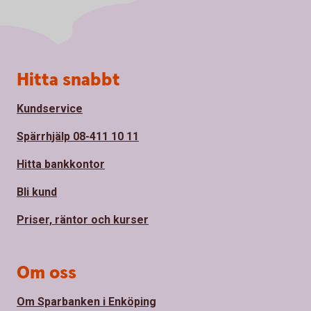
Sidfot
Hitta snabbt
Kundservice
Spärrhjälp 08-411 10 11
Hitta bankkontor
Bli kund
Priser, räntor och kurser
Om oss
Om Sparbanken i Enköping