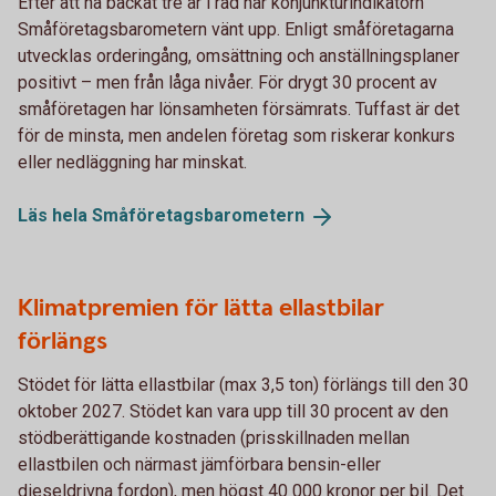
Efter att ha backat tre år i rad har konjunkturindikatorn
Småföretagsbarometern vänt upp. Enligt småföretagarna
utvecklas orderingång, omsättning och anställningsplaner
positivt – men från låga nivåer. För drygt 30 procent av
småföretagen har lönsamheten försämrats. Tuffast är det
för de minsta, men andelen företag som riskerar konkurs
eller nedläggning har minskat.
Läs hela
Småföretagsbarometern
Klimatpremien för lätta ellastbilar
förlängs
Stödet för lätta ellastbilar (max 3,5 ton) förlängs till den 30
oktober 2027. Stödet kan vara upp till 30 procent av den
stödberättigande kostnaden (prisskillnaden mellan
ellastbilen och närmast jämförbara bensin-eller
dieseldrivna fordon), men högst 40 000 kronor per bil. Det