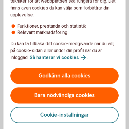
tekniker för att webbplatsen ska fungera för dig. Det
ska kunna skicka och ta emot betalningar.
finns även cookies du kan välja som förbättrar din
upplevelse:
Agera nu – så att inte betalningar och löner
slutar
fungera
Funktioner, prestanda och statistik
Relevant marknadsföring
Du kan ta tillbaka ditt cookie-medgivande när du vill,
på cookie-sidan eller under din profil när du är
inloggad.
Så hanterar vi
cookies
.
Godkänn alla cookies
Bara nödvändiga cookies
Cookie-inställningar
Påverkas du som
fastighetsägare av de nya EU-