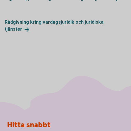
Rådgivning kring vardagsjuridik och juridiska
tjänster
Sidfot
Hitta snabbt