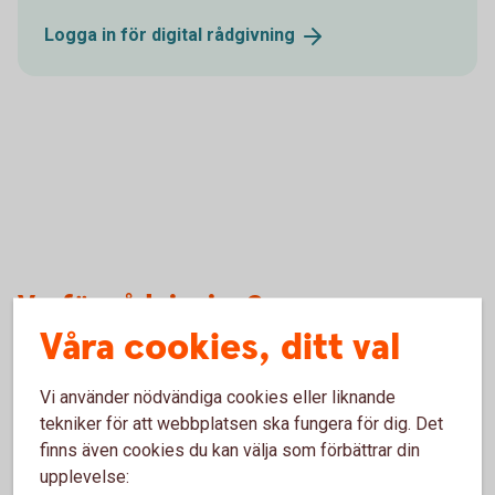
Logga in för digital
rådgivning
Varför rådgivning?
Våra cookies, ditt val
Hjälp att välja rätt
Vi använder nödvändiga cookies eller liknande
tekniker för att webbplatsen ska fungera för dig. Det
Det är bra att se över ditt sparande regelbundet så
finns även cookies du kan välja som förbättrar din
du har rätt risknivå. I rådgivningen får du reda på
upplevelse:
vilken fördelning du bör ha mellan aktiefonder och