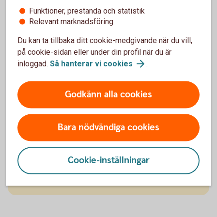
räntefonder för att du ska ha möjlighet att nå dina
Funktioner, prestanda och statistik
mål. Du får förslag på ett månadssparande i fonder -
Relevant marknadsföring
ett sparande där du inte behöver göra något och som
Du kan ta tillbaka ditt cookie-medgivande när du vill,
kan hjälpa dig bygga upp din ekonomi.
på cookie-sidan eller under din profil när du är
inloggad.
Så hanterar vi
cookies
.
Godkänn alla cookies
Starkare ekonomi med rådgivning
Tips om hur du kan spara för att nå dina mål och
Bara nödvändiga cookies
drömmar.
Få skräddarsydda råd utifrån din unika situation.
Gör rådgivningen själv i appen eller
Cookie-inställningar
internetbanken - när det passar dig.
Helt kostnadsfritt.