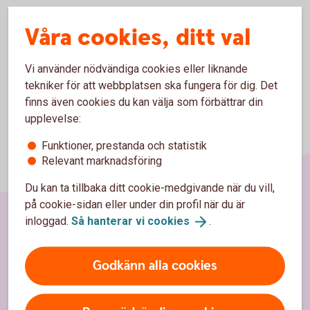
Kolla vilka öppettider som gäller för ditt
kontor
Våra cookies, ditt val
Vi använder nödvändiga cookies eller liknande
tekniker för att webbplatsen ska fungera för dig. Det
finns även cookies du kan välja som förbättrar din
upplevelse:
Funktioner, prestanda och statistik
Relevant marknadsföring
Du kan ta tillbaka ditt cookie-medgivande när du vill,
på cookie-sidan eller under din profil när du är
inloggad.
Så hanterar vi
cookies
.
Sidfot
Hitta snabbt
Godkänn alla cookies
Kundservice
Spärrhjälp 08-411 10 11