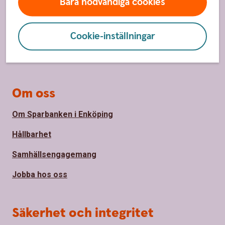
Bara nödvändiga cookies
Hitta bankkontor
Cookie-inställningar
Bli kund
Priser, räntor och kurser
Om oss
Om Sparbanken i Enköping
Hållbarhet
Samhällsengagemang
Jobba hos oss
Säkerhet och integritet