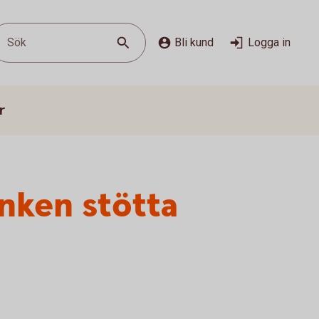
Sök
Bli kund
Logga in
r
nken stötta