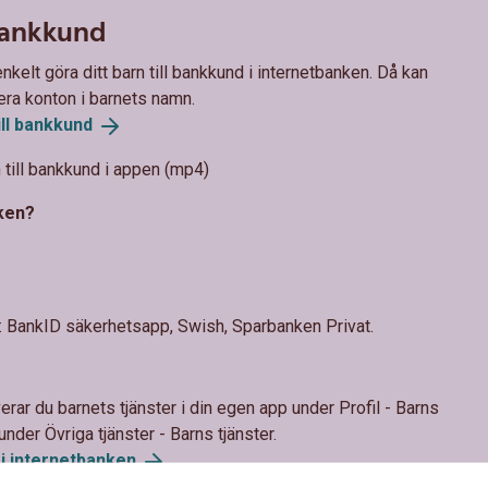
 bankkund
kelt göra ditt barn till bankkund i internetbanken. Då kan
lera konton i barnets namn.
ll
bankkund
n till bankkund i appen (mp4)
nken?
a: BankID säkerhetsapp, Swish, Sparbanken Privat.
verar du barnets tjänster i din egen app under Profil - Barns
 under Övriga tjänster - Barns tjänster.
 i
internetbanken