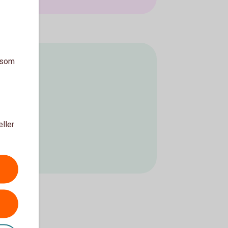
a som
eller