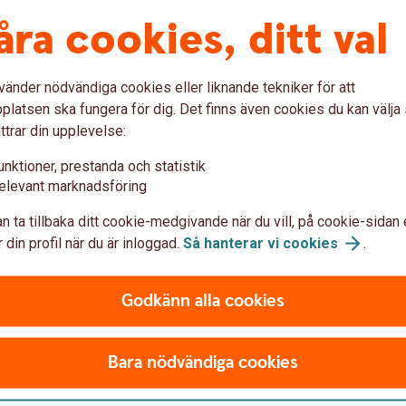
åra cookies, ditt val
vänder nödvändiga cookies eller liknande tekniker för att
stercard ung
latsen ska fungera för dig. Det finns även cookies du kan välj
ttrar din upplevelse:
unktioner, prestanda och statistik
elevant marknadsföring
n ta tillbaka ditt cookie-medgivande när du vill, på cookie-sidan 
 din profil när du är inloggad.
Så hanterar vi
cookies
.
Godkänn alla cookies
Bara nödvändiga cookies
rns tjänster