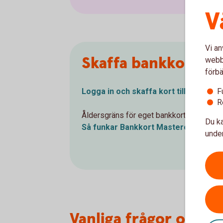
V
Vi an
Skaffa bankkort Ma
webbp
förbä
F
Logga in och skaffa kort till ditt
barn
R
Åldersgräns för eget bankkort är 7 år.
Du ka
Så funkar Bankkort Mastercard
ung
under
Vanliga frågor om ba