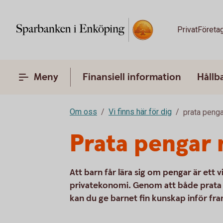
Privat
Företa
Meny
Finansiell information
Hållb
Om oss
Vi finns här för dig
prata penga
Prata pengar 
Att barn får lära sig om pengar är ett 
privatekonomi. Genom att både prata 
kan du ge barnet fin kunskap inför fr