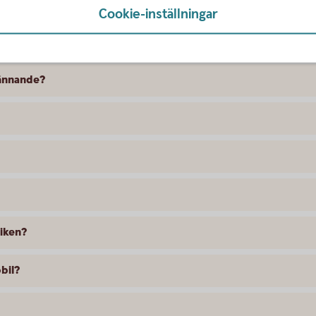
Cookie-inställningar
ktjänster?
ännande?
tiken?
bil?