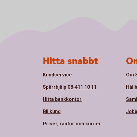
Sidfot
Hitta snabbt
Om
Kundservice
Om S
Spärrhjälp 08-411 10 11
Håll
Hitta bankkontor
Sam
Bli kund
Jobb
Priser, räntor och kurser