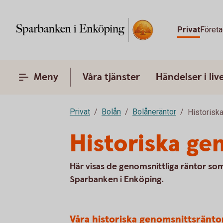
Privat
Företa
Meny
Våra tjänster
Händelser i liv
Privat
Bolån
Bolåneräntor
Historisk
Historiska ge
Här visas de genomsnittliga räntor so
Sparbanken i Enköping.
Våra historiska genomsnittsränto