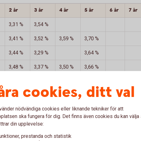
2 år
3 år
4 år
5 år
6 år
7 år
3,31 %
3,54 %
3,41 %
3,52 %
3,59 %
3,70 %
3,44 %
3,29 %
3,64 %
3,48 %
3,37 %
3,50 %
3,66 %
3,32 %
3,45 %
3,70 %
åra cookies, ditt val
3,06 %
3,14 %
vänder nödvändiga cookies eller liknande tekniker för att
3,23 %
3,31 %
3,60 %
3,62 %
latsen ska fungera för dig. Det finns även cookies du kan välj
3,21 %
3,01 %
3,53 %
ttrar din upplevelse:
unktioner, prestanda och statistik
3,15 %
3,23 %
3,57 %