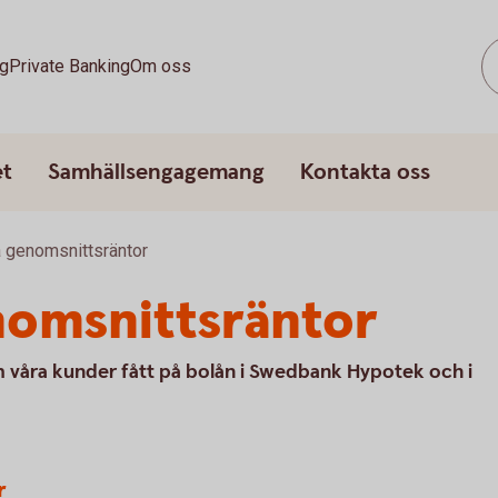
g
Private Banking
Om oss
et
Samhällsengagemang
Kontakta oss
a genomsnittsräntor
nomsnittsräntor
m våra kunder fått på bolån i Swedbank Hypotek och i
r