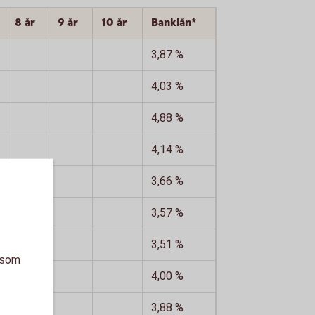
8 år
9 år
10 år
Banklån*
3,87 %
4,03 %
4,88 %
4,14 %
3,66 %
3,57 %
3,51 %
a som
4,00 %
3,88 %