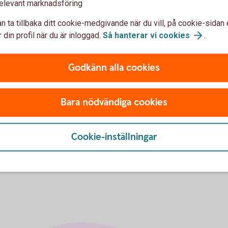
elevant marknadsföring
3,18 %
3,21 %
n ta tillbaka ditt cookie-medgivande när du vill, på cookie-sidan 
 din profil när du är inloggad.
Så hanterar vi
cookies
.
3,19 %
3,28 %
3,30 %
3,48 %
3,18 %
3,25 %
3,54 %
Godkänn alla cookies
 i Enköping, inte i Swedbank Hypotek.
Bara nödvändiga cookies
Visa fler
 redovisas ingen genomsnittsränta.
Cookie-inställningar