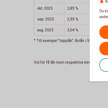
R
okt. 2025
2,85 %
3,02 %
Du ka
under
sep. 2025
2,93 %
3,08 %
aug. 2025
3,04 %
3,12 %
Till exempel "topplån". Bolån i Sparbanken
Vid för få lån inom respektive bindningstid