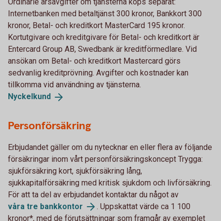
Ordinarie årsavgifter om tjänsterna köps separat:
Internetbanken med betaltjänst 300 kronor, Bankkort 300
kronor, Betal- och kreditkort MasterCard 195 kronor.
Kortutgivare och kreditgivare för Betal- och kreditkort är
Entercard Group AB, Swedbank är kreditförmedlare. Vid
ansökan om Betal- och kreditkort Mastercard görs
sedvanlig kreditprövning. Avgifter och kostnader kan
tillkomma vid användning av tjänsterna.
Nyckelkund
Personförsäkring
Erbjudandet gäller om du nytecknar en eller flera av följande
försäkringar inom vårt personförsäkringskoncept Trygga:
sjukförsäkring kort, sjukförsäkring lång,
sjukkapitalförsäkring med kritisk sjukdom och livförsäkring.
För att ta del av erbjudandet kontaktar du något av
våra tre
bankkontor
. Uppskattat värde ca 1 100
kronor*, med de förutsättningar som framgår av exemplet