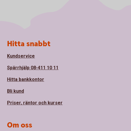
Sidfot
Hitta snabbt
Kundservice
Spärrhjälp 08-411 10 11
Hitta bankkontor
Bli kund
Priser, räntor och kurser
Om oss