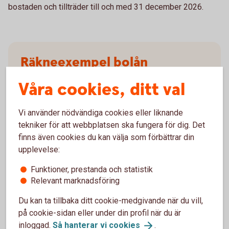
bostaden och tillträder till och med 31 december 2026.
Räkneexempel bolån
Fastighetsbyrån
Våra cookies, ditt val
Ett lånebelopp på 1 000 000 kronor, till 2,99 %
Vi använder nödvändiga cookies eller liknande
ränta (bunden 1 år), med rak amortering
tekniker för att webbplatsen ska fungera för dig. Det
återbetalningstid 50 år, effektiv ränta: 3,03 % (ej
finns även cookies du kan välja som förbättrar din
Nyckelkund 3,10 %).
upplevelse:
Första månadsbetalningen inklusive amortering
är 4 242 kronor, sista månadsbetalningen
Funktioner, prestanda och statistik
inklusive amortering är 1 5311 kronor, totalt
Relevant marknadsföring
belopp att betala om räntan är oförändrad under
lånets löptid är 1 577 906 kronor. Antalet
Du kan ta tillbaka ditt cookie-medgivande när du vill,
avbetalningar är 600 stycken.
på cookie-sidan eller under din profil när du är
Exemplet bygger på månatliga aviseringar, utan
inloggad.
Så hanterar vi
cookies
.