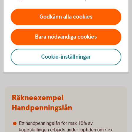
uppläggningsavgift eller aviseringskostnad,
förutsatt att du är Nyckelkund och aviseras
digitalt. För ej Nyckelkund tillkommer
Godkänn alla cookies
uppläggningsavgift på 650 kronor. Vid postala
avier tillkommer en kostnad på 45 kronor i
aviavgift. Valutakursförändringar kan komma att
Bara nödvändiga cookies
påverka beloppen som du ska betala om du till
exempel har inkomst i annan valuta än lånet.
Lånet förutsätter att säkerhet lämnas i form av
Cookie-inställningar
pant i bostad.
Räkneexempel
Handpenningslån
Ett handpenningslån för max 10% av
köpeskillingen erbjuds under löptiden om sex