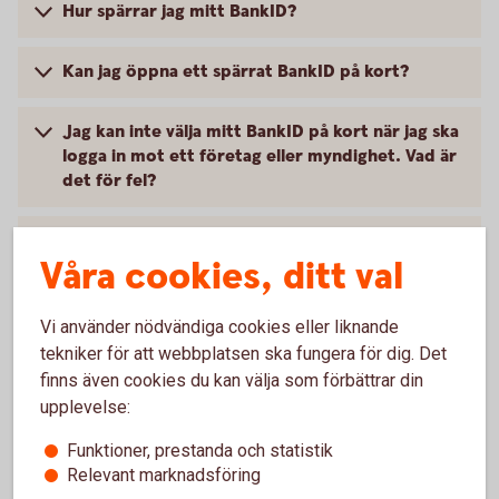
Hur spärrar jag mitt BankID?
Kan jag öppna ett spärrat BankID på kort?
Jag kan inte välja mitt BankID på kort när jag ska
logga in mot ett företag eller myndighet. Vad är
det för fel?
Hur förnyar jag ett BankID på kort som håller på
Våra cookies, ditt val
att gå ut?
Hur länge gäller BankID på kort?
Vi använder nödvändiga cookies eller liknande
tekniker för att webbplatsen ska fungera för dig. Det
finns även cookies du kan välja som förbättrar din
Hur byter jag lösenord (PIN-kod) på mitt BankID
upplevelse:
på kort?
Funktioner, prestanda och statistik
Jag har glömt mitt lösenord. Vad ska jag göra?
Relevant marknadsföring