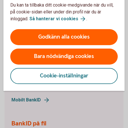
Du kan ta tillbaka ditt cookie-medgivande när du vill,
Mitt lösenord är låst. Hur låser jag upp det?
på cookie-sidan eller under din profil när du är
inloggad.
Så hanterar vi cookies
.
Godkänn alla cookies
Vill du beställa ett BankID
online?
Bara nödvändiga cookies
Mobilt BankID
Cookie-inställningar
Mobilt BankID har du på din mobil. Läs om hur du
beställer Mobilt BankID och ta del av frågor och svar.
Mobilt BankID
BankID på fil