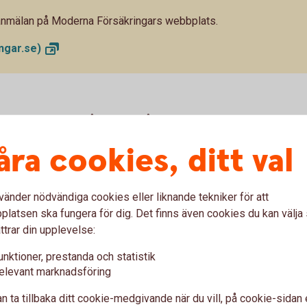
anmälan på Moderna Försäkringars webbplats.
ngar.se)
d utnyttjad kredit på 20 000 kr återbetalt
ormation om pris och räkneexempel längre ner
åra cookies, ditt val
vänder nödvändiga cookies eller liknande tekniker för att
latsen ska fungera för dig. Det finns även cookies du kan välj
a skydd
ttrar din upplevelse:
unktioner, prestanda och statistik
elevant marknadsföring
Förlängd garanti
n ta tillbaka ditt cookie-medgivande när du vill, på cookie-sidan 