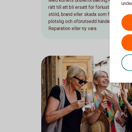
Med kortets drulleförsäkring kan du ha
under
rätt till att bli ersatt för förlust genom
stöld, brand eller skada som följd av en
plötslig och oförutsedd händelse.
Reparation eller ny vara.