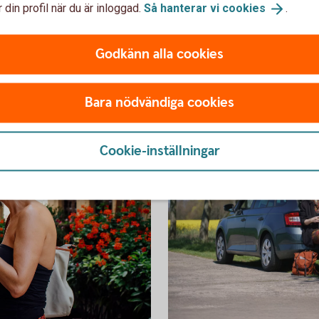
När du handlar med något av våra
 din profil när du är inloggad.
Så hanterar vi
cookies
.
kreditkort har du en förlängd garanti för
h
vitvaror och hemelektronik. Hur lång den
är beror på vilket kreditkort du använde.
Godkänn alla cookies
p
Bara nödvändiga cookies
Cookie-inställningar