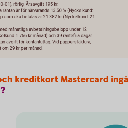
01), rörlig. Årsavgift 195 kr.
va räntan är för närvarande 13,50 % (Nyckelkund:
 som ska betalas är 21 382 kr (Nyckelkund: 21
 med månatliga avbetalningsbelopp under 12
kelkund 1 766 kr månad) och 39 räntefria dagar
tan avgift för kontantuttag. Vid pappersfaktura,
ift om 29 kr per månad.
- och kreditkort Mastercard ing
d?