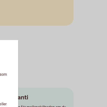
a som
Prisgaranti
eller