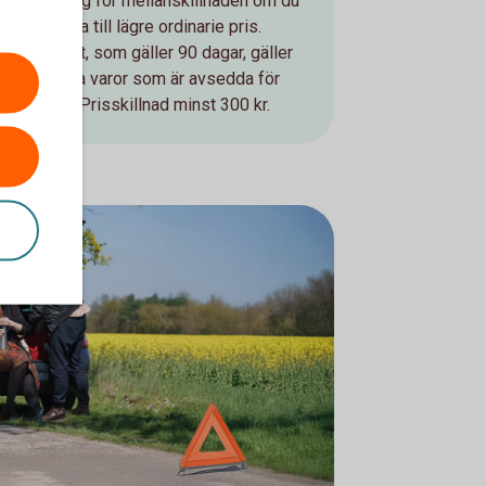
Få ersättning för mellanskillnaden om du
ittar en vara till lägre ordinarie pris.
Prisskyddet, som gäller 90 dagar, gäller
för de flesta varor som är avsedda för
rivat bruk. Prisskillnad minst 300 kr.