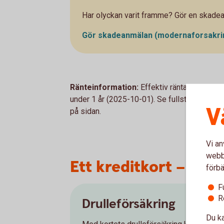
Har olyckan varit framme? Gör en skade
Gör skadeanmälan
(modernaforsakri
Ränteinformation:
Effektiv ränta 13,50 % vi
under 1 år (2025-10-01). Se fullständig inf
V
på sidan.
Vi an
webbp
Ett kreditkort – fler
förbä
F
R
Drulleförsäkring
Du ka