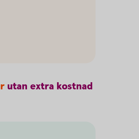
år
utan
extra
kostnad