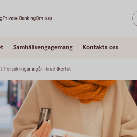
g
Private Banking
Om oss
et
Samhällsengagemang
Kontakta oss
Försäkringar ingår i kreditkortet