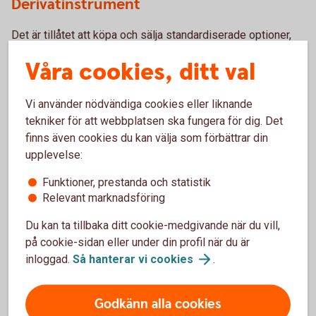
Derivatinstrument
Det är tillåtet att köpa och sälja standardiserade optioner,
utfärda optioner på underliggande aktie (Covered Calls)
Våra cookies, ditt val
samt att handla med warranter (långa köp- och säljoptioner).
Vi använder nödvändiga cookies eller liknande
Fonder
tekniker för att webbplatsen ska fungera för dig. Det
finns även cookies du kan välja som förbättrar din
Tillåtna fonder hittar du under Swedbank/Sparbankernas
upplevelse:
fondlista
.
Funktioner, prestanda och statistik
Otillåtna placeringar
Relevant marknadsföring
Du kan ta tillbaka ditt cookie-medgivande när du vill,
Det är inte tillåtet att handla med andra finansiella
på cookie-sidan eller under din profil när du är
instrument eller tillgångar än de som beskrivs ovan. Nedan
inloggad.
Så hanterar vi
cookies
.
är exempel på investeringar som inte får göras inom
depåsparande:
Godkänn alla cookies
Placera i aktier eller teckningsrätter utgivna av