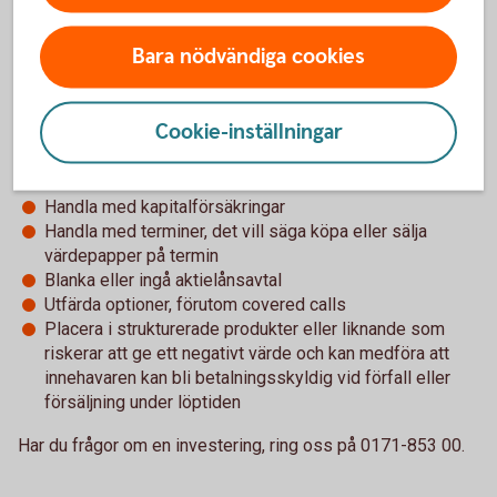
Swedbank som leder eller kan leda till ett ägande i
banken. Detta eftersom Swedbank Försäkring AB är
Bara nödvändiga cookies
legal ägare av innehavet i försäkringsdepån och ett
dotterbolag enligt lag inte får äga aktier i moderbolaget
Blanka aktier, ingå avtal om aktielån eller handla optioner
Cookie-inställningar
där underliggande aktie är Swedbank AB
Handla med guld eller andra värdefulla metaller
Handla med råvaror
Handla med kapitalförsäkringar
Handla med terminer, det vill säga köpa eller sälja
värdepapper på termin
Blanka eller ingå aktielånsavtal
Utfärda optioner, förutom covered calls
Placera i strukturerade produkter eller liknande som
riskerar att ge ett negativt värde och kan medföra att
innehavaren kan bli betalningsskyldig vid förfall eller
försäljning under löptiden
Har du frågor om en investering, ring oss på 0171-853 00.