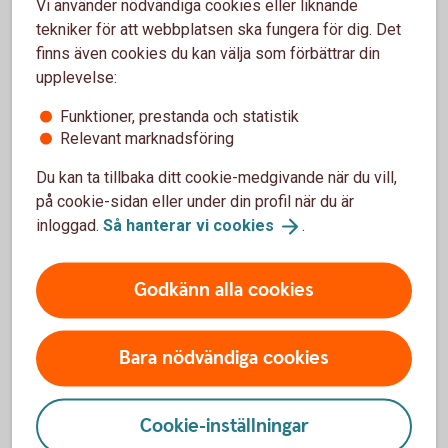
Vi använder nödvändiga cookies eller liknande
tekniker för att webbplatsen ska fungera för dig. Det
finns även cookies du kan välja som förbättrar din
upplevelse:
Funktioner, prestanda och statistik
Få hjälp med
Relevant marknadsföring
flytt av pension
Du kan ta tillbaka ditt cookie-medgivande när du vill,
på cookie-sidan eller under din profil när du är
inloggad.
Så hanterar vi
cookies
.
Hjälp att flytta tjänstepension
Godkänn alla cookies
Vill du samla din pension hos oss och få en bättre
Bara nödvändiga cookies
överblick? Vi kan inte flytta din tjänstepension åt dig,
men hjälper gärna till med det. Välkommen att
kontakta oss på telefon eller besöka ett bankkontor.
Cookie-inställningar