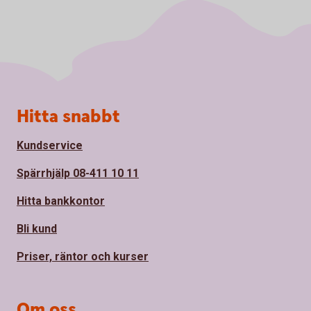
Sidfot
Hitta snabbt
Kundservice
Spärrhjälp 08-411 10 11
Hitta bankkontor
Bli kund
Priser, räntor och kurser
Om oss