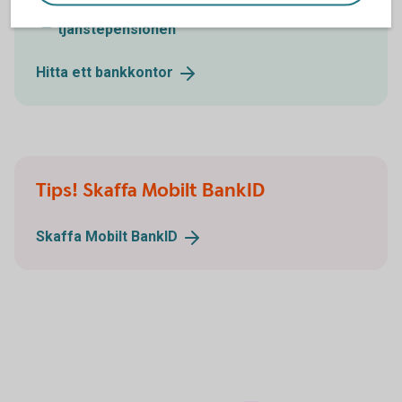
Ring 0171-853 00 så hjälper vi dig flytta
tjänstepensionen
Hitta ett
bankkontor
Tips! Skaffa Mobilt BankID
Skaffa Mobilt
BankID