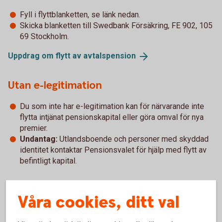
Fyll i flyttblanketten, se länk nedan.
Skicka blanketten till Swedbank Försäkring, FE 902, 105
69 Stockholm.
Uppdrag om flytt av
avtalspension
Utan e-legitimation
Du som inte har e-legitimation kan för närvarande inte
flytta intjänat pensionskapital eller göra omval för nya
premier.
Undantag:
Utlandsboende och personer med skyddad
identitet kontaktar Pensionsvalet för hjälp med flytt av
befintligt kapital.
Sparbanken i Enköpings erbjudande
Våra cookies, ditt val
Swedbanks entrélösning inom PA 16
(pdf)