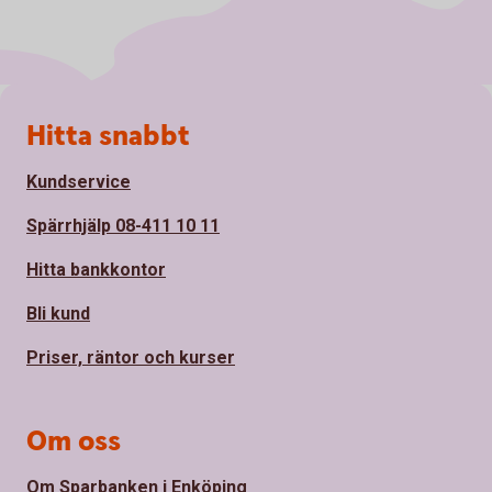
Sidfot
Hitta snabbt
Kundservice
Spärrhjälp 08-411 10 11
Hitta bankkontor
Bli kund
Priser, räntor och kurser
Om oss
Om Sparbanken i Enköping