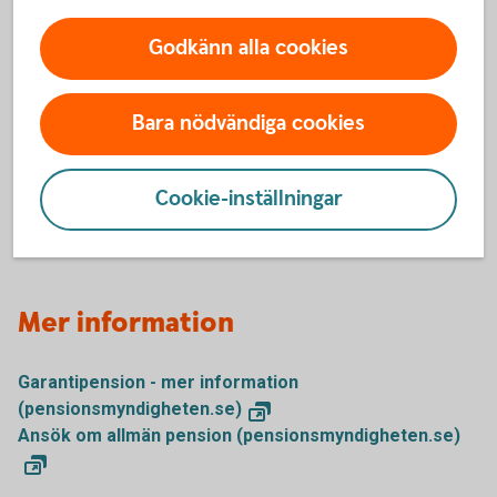
saknar pension från ditt hemland.
Godkänn alla cookies
Du kan i vissa fall även få ett skattefritt bostadstillägg. Det
är din boendekostnad, dina inkomster, tillgångar och
familjesituation som avgör vad du kan få.
Bara nödvändiga cookies
Äldreförsörjningsstödet prövas för alla pensionärer som
ansöker om bostadstillägg.
Cookie-inställningar
Äldreförsörjningsstöd och bostadstillägg
Mer information
Garantipension - mer information
(pensionsmyndigheten.se)
Ansök om allmän pension (pensionsmyndigheten.se)