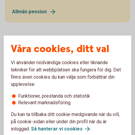
Allmän pension
Våra cookies, ditt val
Fler stöd – Äldreförsörjningsstöd
och bostadstillägg
Vi använder nödvändiga cookies eller liknande
tekniker för att webbplatsen ska fungera för dig. Det
Utöver garantipensionen finns två andra stöd som du i
finns även cookies du kan välja som förbättrar din
vissa fall kan få - äldreförsörjningsstödet och
upplevelse:
bostadstillägg.
Funktioner, prestanda och statistik
Äldreförsörjningsstödet är ett stöd för dig som har låg
Relevant marknadsföring
pension eller ingen pension alls. Det kan vara för att du
Du kan ta tillbaka ditt cookie-medgivande när du vill,
endast yrkesarbetat en kortare del av ditt liv och haft låg
på cookie-sidan eller under din profil när du är
lön. Eller för att du kommit till Sverige sent i livet och därför
inloggad.
Så hanterar vi cookies
.
inte hunnit tjäna in någon inkomstpension, samtidigt som du