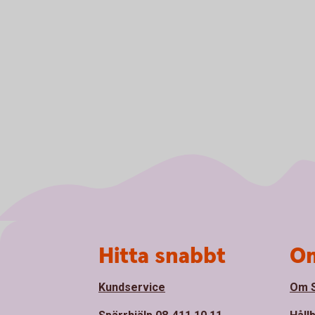
Sidfot
Hitta snabbt
Om
Kundservice
Om S