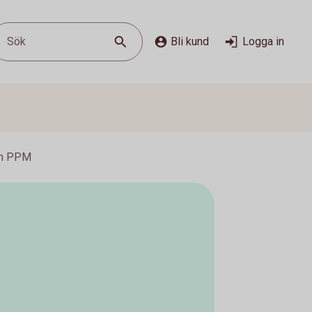
Sök
Bli kund
Logga in
on PPM