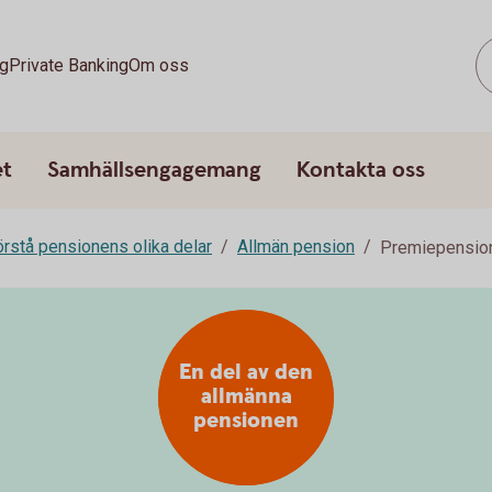
g
Private Banking
Om oss
et
Samhällsengagemang
Kontakta oss
rstå pensionens olika delar
Allmän pension
Premiepensi
En del av den
allmänna
pensionen