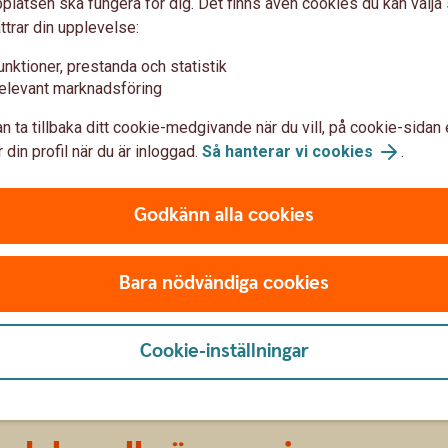
latsen ska fungera för dig. Det finns även cookies du kan välj
 du enkelt byta från AP7 Såfa till andra PPM-
ttrar din upplevelse:
ll byta till, hos Pensionsmyndigheten. Du kan välja
unktioner, prestanda och statistik
stnad! Läs mer om hur du byter fonderna.
elevant marknadsföring
n ta tillbaka ditt cookie-medgivande när du vill, på cookie-sidan 
 din profil när du är inloggad.
Så hanterar vi cookies
.
Godkänn alla cookies
Bara nödvändiga cookies
Cookie-inställningar