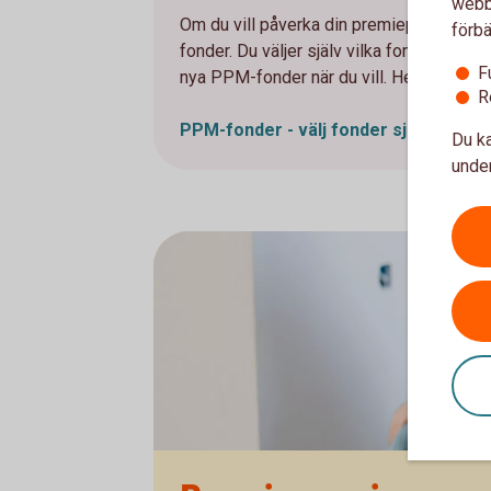
webbp
Om du vill påverka din premiepension kan
förbä
fonder. Du väljer själv vilka fonder du vi
F
nya PPM-fonder när du vill. Helt utan ko
R
PPM-fonder - välj fonder själv
Du ka
under