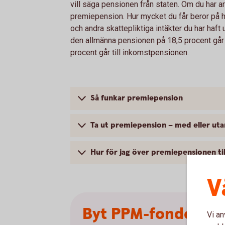
vill säga pensionen från staten. Om du har ar
premiepension. Hur mycket du får beror på h
och andra skattepliktiga intäkter du har haft u
den allmänna pensionen på 18,5 procent går 
procent går till inkomstpensionen.
Så funkar premiepension
Ta ut premiepension – med eller ut
Hur för jag över premiepensionen ti
V
Byt PPM-fonder – 
Vi an