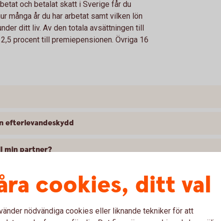
betat och betalat skatt i Sverige får du
ur många år du har arbetat samt vilken lön
nder ditt liv. Av den totala avsättningen till
2,5 procent till premiepensionen. Övriga 16
an efterlevandeskydd
ll min partner?
åra cookies, ditt val
påverka din premiepension
vänder nödvändiga cookies eller liknande tekniker för att