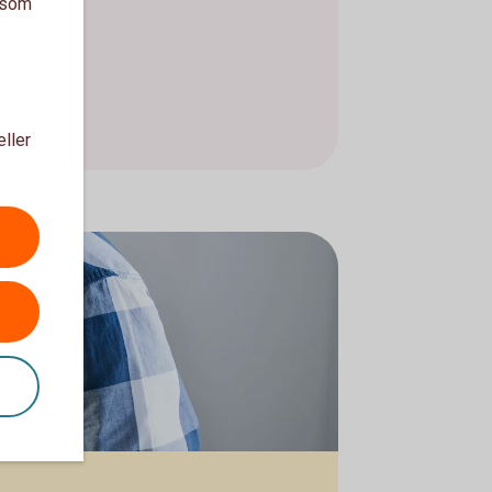
a som
eller