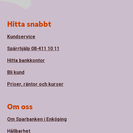
Sidfot
Hitta snabbt
Kundservice
Spärrhjälp 08-411 10 11
Hitta bankkontor
Bli kund
Priser, räntor och kurser
Om oss
Om Sparbanken i Enköping
Hållbarhet