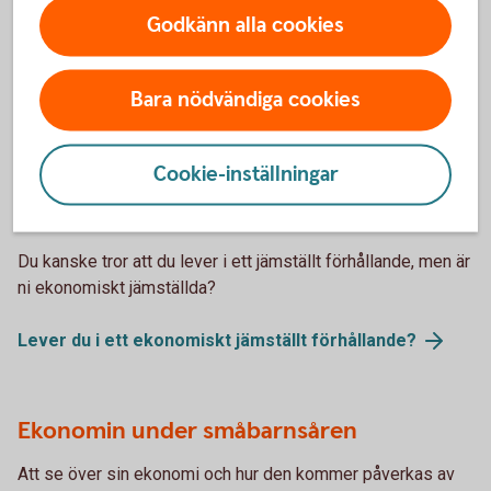
flytta ihop? Eller kanske är ni två vänner som slår era påsar
Godkänn alla cookies
ihop? Oavsett anledning finns det några saker som är bra
att tänka igenom innan flyttlasset går.
Bara nödvändiga cookies
Flytta i hop - tänk på det
här
Cookie-inställningar
Vägen till en jämställd ekonomi
Du kanske tror att du lever i ett jämställt förhållande, men är
ni ekonomiskt jämställda?
Lever du i ett ekonomiskt jämställt
förhållande?
Ekonomin under småbarnsåren
Att se över sin ekonomi och hur den kommer påverkas av