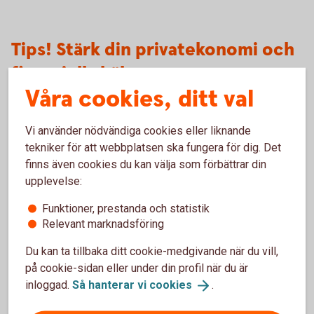
Tips! Stärk din privatekonomi och
finansiella hälsa
Våra cookies, ditt val
Hur mår din ekonomi?
Vi använder nödvändiga cookies eller liknande
God finansiell hälsa handlar om kunskap och förmåga att
tekniker för att webbplatsen ska fungera för dig. Det
hantera sin privatekonomi. När du har koll på din ekonomi
finns även cookies du kan välja som förbättrar din
och vet hur du kan påverka den, kan du också ta kontroll och
upplevelse:
öka din ekonomiska trygghet och frihet.
Funktioner, prestanda och statistik
Relevant marknadsföring
Öka din finansiella
hälsa
Du kan ta tillbaka ditt cookie-medgivande när du vill,
på cookie-sidan eller under din profil när du är
5 tips när du flyttar ihop
inloggad.
Så hanterar vi
cookies
.
Har relationen tagit ett nytt kliv och ni har bestämt er för att