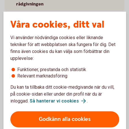
rådgivningen
Hantering av huvudsakliga negativa
Våra cookies, ditt val
konsekvenser för hållbarhetsfaktorer
Vi använder nödvändiga cookies eller liknande
Vad är hållbarhetsrisker?
tekniker för att webbplatsen ska fungera för dig. Det
finns även cookies du kan välja som förbättrar din
upplevelse:
Funktioner, prestanda och statistik
Lär dig mer om hållbarhet i fonder
Relevant marknadsföring
och investeringar
Du kan ta tillbaka ditt cookie-medgivande när du vill,
på cookie-sidan eller under din profil när du är
inloggad.
Så hanterar vi
cookies
.
Mer om hållbarhet och investeringar
Godkänn alla cookies
Hållbart
sparande