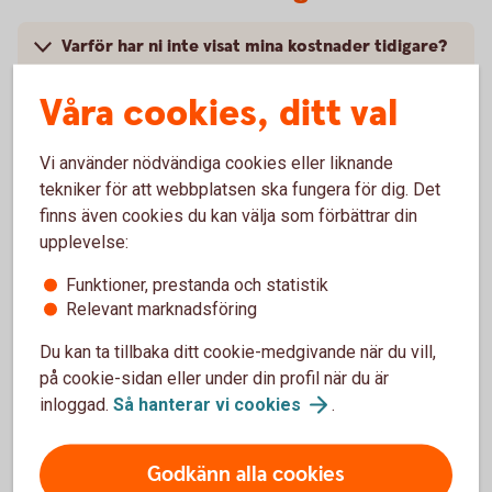
Varför har ni inte visat mina kostnader tidigare?
Våra cookies, ditt val
Varför skiljer sig kostnaderna i den här
sammanställningen jämfört med årsbeskedet för
fonder eller försäkringar? Varför räknar ni inte
Vi använder nödvändiga cookies eller liknande
på samma sätt?
tekniker för att webbplatsen ska fungera för dig. Det
finns även cookies du kan välja som förbättrar din
Hur har jag betalat de här avgifterna som står i
upplevelse:
rapporten?
Funktioner, prestanda och statistik
Relevant marknadsföring
När betalade jag kostnaderna för fonderna?
Du kan ta tillbaka ditt cookie-medgivande när du vill,
på cookie-sidan eller under din profil när du är
Vad är det för skillnad på en ”kostnad” och en
”avgift”? Är inte allt bara ”kostnader”?
inloggad.
Så hanterar vi
cookies
.
Godkänn alla cookies