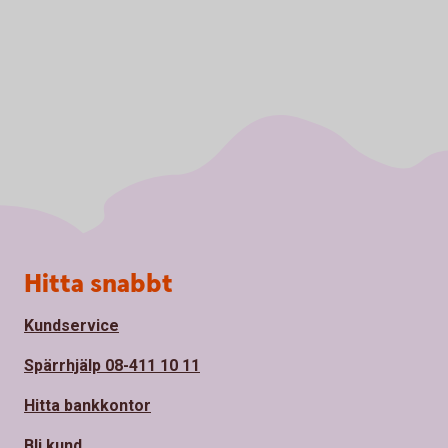
Sidfot
Hitta snabbt
Kundservice
Spärrhjälp 08-411 10 11
Hitta bankkontor
Bli kund