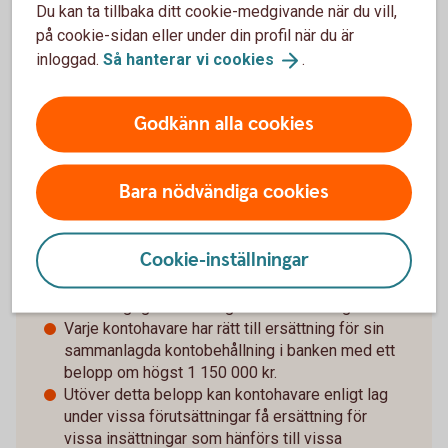
Du kan ta tillbaka ditt cookie-medgivande när du vill,
insättningen ska ha gjorts inom de senaste 12 månaderna
på cookie-sidan eller under din profil när du är
och en insättare som vill ansöka om tilläggsbelopp måste
inloggad.
Så hanterar vi
cookies
.
själv skicka in en ansökan till Riksgälden och visa att
insättningarna avser medel som kan ge rätt till
tilläggsbelopp. En sådan ansökan kan skickas in till
Godkänn alla cookies
Riksgälden först efter att ett ersättningsfall har inträffat.
Bara nödvändiga cookies
Snabbfakta
Cookie-inställningar
Våra konton omfattas av den statliga
insättningsgarantin enligt beslut av Riksgälden.
Varje kontohavare har rätt till ersättning för sin
sammanlagda kontobehållning i banken med ett
belopp om högst 1 150 000 kr.
Utöver detta belopp kan kontohavare enligt lag
under vissa förutsättningar få ersättning för
vissa insättningar som hänförs till vissa