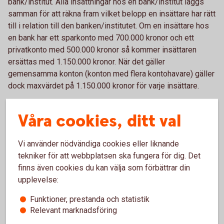
bank/institut. Alla insättningar hos en bank/institut läggs
samman för att räkna fram vilket belopp en insättare har rätt
till i relation till den banken/institutet. Om en insättare hos
en bank har ett sparkonto med 700.000 kronor och ett
privatkonto med 500.000 kronor så kommer insättaren
ersättas med 1.150.000 kronor. När det gäller
gemensamma konton (konton med flera kontohavare) gäller
dock maxvärdet på 1.150.000 kronor för varje insättare.
I vissa fall kan en insättare, som har mer än 1.150.000
Våra cookies, ditt val
kronor på ett inlåningskonto i en bank/institut, ha rätt till ett
tilläggsbelopp ur den statliga insättningsgarantin. Lagen
Vi använder nödvändiga cookies eller liknande
anger att en insättare kan ha rätt till ett tilläggsbelopp på
tekniker för att webbplatsen ska fungera för dig. Det
upp till 5 miljoner kronor för insättningar som är kopplade
finns även cookies du kan välja som förbättrar din
till vissa i lagen angivna livshändelser, exempelvis
upplevelse:
försäljning av privatbostad, försäkringsutbetalning,
upphörande av anställning, bodelning, pension, sjukdom,
Funktioner, prestanda och statistik
invaliditet eller dödsfall. När det gäller tilläggsbeloppet
Relevant marknadsföring
gäller vissa särskilda regler. Det krävs exempelvis att