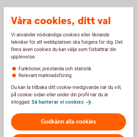
Skatten på ISK beräknas utifrån ett så kallat kapitalunderlag
Våra cookies, ditt val
som multipliceras med schablonskatten och då får du en
schablonintäkt som beskattas med 30 procent.
Kapitalunderlaget beräknas varje år och är en fjärdedel av
Vi använder nödvändiga cookies eller liknande
summan av:
tekniker för att webbplatsen ska fungera för dig. Det
finns även cookies du kan välja som förbättrar din
1. Värdet av tillgångarna på kontot vid ingången av varje
upplevelse:
kvartal
Funktioner, prestanda och statistik
2. Belopp som betalats in till ISK under året
Relevant marknadsföring
3. Värdet av finansiella instrument som förts över till ISK:t
Du kan ta tillbaka ditt cookie-medgivande när du vill,
av kontoinnehavaren under året
på cookie-sidan eller under din profil när du är
inloggad.
Så hanterar vi
cookies
.
4. Värdet av finansiella instrument som överförts från någon
annans ISK under året.
Godkänn alla cookies
Kapitalunderlaget multipliceras med statslåneräntan den 30
november året före och du får därmed en schablonintäkt