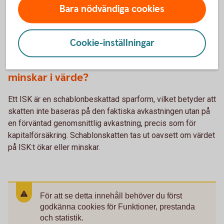
som beskattas med 30 procent.
Bara nödvändiga cookies
Skatteverket har en e-tjänst för beräkning av schablonintäkt
på ISK.
Länk
Cookie-inställningar
Betalar jag skatt även om tillgångarna
minskar i värde?
Ett ISK är en schablonbeskattad sparform, vilket betyder att
skatten inte baseras på den faktiska avkastningen utan på
en förväntad genomsnittlig avkastning, precis som för
kapitalförsäkring. Schablonskatten tas ut oavsett om värdet
på ISK:t ökar eller minskar.
För att se detta innehåll behöver du först
godkänna cookies för Funktioner, prestanda
och statistik.